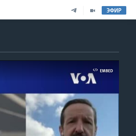
ЭФИР
EMBED