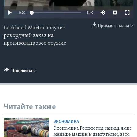
Learning English
0:00
3:40
Прямая ссылка
СОЦИАЛЬНЫЕ СЕТИ
Lockheed Martin получил
рекордный заказ на
противотанковое оружие
Языки
Поделиться
Читайте также
ЭКОНОМИКА
Экономика России под санкциями:
меньше машин и двигателей, зато