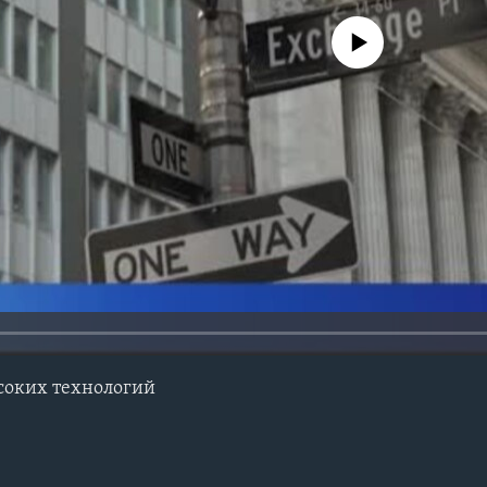
No media source currently avail
ысоких технологий