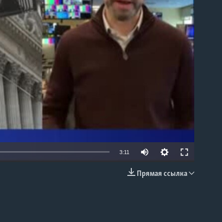
able
3:11
Прямая ссылка
EMBED