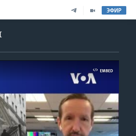
ЭФИР
ы
EMBED