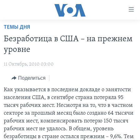
Линки
доступности
Перейти
ТЕМЫ ДНЯ
на
ГЛАВНОЕ
Безработица в США – на прежнем
основной
ПРОГРАММЫ
контент
уровне
ПРОЕКТЫ
Перейти
АМЕРИКА
к
11 Октябрь, 2010 03:00
ЭКСПЕРТИЗА
НОВОСТИ ЗА МИНУТУ
УЧИМ АНГЛИЙСКИЙ
основной
Поделиться
ИНТЕРВЬЮ
ИТОГИ
НАША АМЕРИКАНСКАЯ ИСТОРИЯ
навигации
Перейти
ФАКТЫ ПРОТИВ ФЕЙКОВ
Как указывается в последнем докладе о занятости
ПОЧЕМУ ЭТО ВАЖНО?
А КАК В АМЕРИКЕ?
в
населения США, в сентябре страна потеряла 95
ЗА СВОБОДУ ПРЕССЫ
ДИСКУССИЯ VOA
АРТЕФАКТЫ
поиск
тысяч рабочих мест. Несмотря на то, что в частном
УЧИМ АНГЛИЙСКИЙ
ДЕТАЛИ
АМЕРИКАНСКИЕ ГОРОДКИ
секторе за прошлый месяц было создано 64 тысячи
рабочих мест, компенсировать потерю 150 тысяч
ВИДЕО
НЬЮ-ЙОРК NEW YORK
ТЕСТЫ
рабочих мест не удалось. В общем, уровень
ПОДПИСКА НА НОВОСТИ
АМЕРИКА. БОЛЬШОЕ ПУТЕШЕСТВИЕ
безработицы в стране остался прежним – 9,6%. Тем