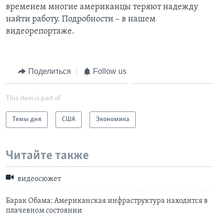
временем многие американцы теряют надежду
Learning English
найти работу. Подробности – в нашем
видеорепортаже.
СОЦИАЛЬНЫЕ СЕТИ
Поделиться
Follow us
Языки
This item is part of
Темы дня
США
Экономика
Читайте также
видеосюжет
Барак Обама: Американская инфраструктура находится в
плачевном состоянии