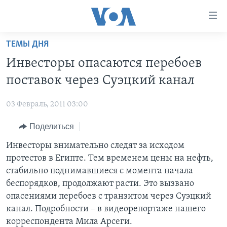
Линки
доступности
Перейти
ТЕМЫ ДНЯ
на
ГЛАВНОЕ
Инвесторы опасаются перебоев
основной
ПРОГРАММЫ
контент
поставок через Суэцкий канал
ПРОЕКТЫ
Перейти
АМЕРИКА
к
03 Февраль, 2011 03:00
ЭКСПЕРТИЗА
НОВОСТИ ЗА МИНУТУ
УЧИМ АНГЛИЙСКИЙ
основной
Поделиться
ИНТЕРВЬЮ
ИТОГИ
НАША АМЕРИКАНСКАЯ ИСТОРИЯ
навигации
Перейти
ФАКТЫ ПРОТИВ ФЕЙКОВ
Инвесторы внимательно следят за исходом
ПОЧЕМУ ЭТО ВАЖНО?
А КАК В АМЕРИКЕ?
в
протестов в Египте. Тем временем цены на нефть,
ЗА СВОБОДУ ПРЕССЫ
ДИСКУССИЯ VOA
АРТЕФАКТЫ
поиск
стабильно поднимавшиеся с момента начала
УЧИМ АНГЛИЙСКИЙ
ДЕТАЛИ
АМЕРИКАНСКИЕ ГОРОДКИ
беспорядков, продолжают расти. Это вызвано
опасениями перебоев с транзитом через Суэцкий
ВИДЕО
НЬЮ-ЙОРК NEW YORK
ТЕСТЫ
канал. Подробности – в видеорепортаже нашего
ПОДПИСКА НА НОВОСТИ
АМЕРИКА. БОЛЬШОЕ ПУТЕШЕСТВИЕ
корреспондента Мила Арсеги.