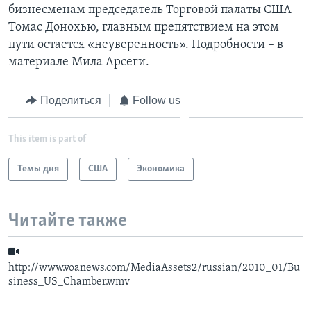
бизнесменам председатель Торговой палаты США
Learning English
Томас Донохью, главным препятствием на этом
пути остается «неуверенность». Подробности – в
материале Мила Арсеги.
СОЦИАЛЬНЫЕ СЕТИ
Поделиться
Follow us
Языки
This item is part of
Темы дня
США
Экономика
Читайте также
http://www.voanews.com/MediaAssets2/russian/2010_01/Bu
siness_US_Chamber.wmv