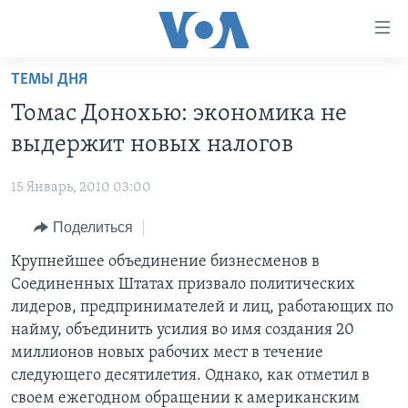
Линки
доступности
Перейти
ТЕМЫ ДНЯ
на
ГЛАВНОЕ
Томас Донохью: экономика не
основной
ПРОГРАММЫ
контент
выдержит новых налогов
ПРОЕКТЫ
Перейти
АМЕРИКА
к
15 Январь, 2010 03:00
ЭКСПЕРТИЗА
НОВОСТИ ЗА МИНУТУ
УЧИМ АНГЛИЙСКИЙ
основной
Поделиться
ИНТЕРВЬЮ
ИТОГИ
НАША АМЕРИКАНСКАЯ ИСТОРИЯ
навигации
Перейти
ФАКТЫ ПРОТИВ ФЕЙКОВ
Крупнейшее объединение бизнесменов в
ПОЧЕМУ ЭТО ВАЖНО?
А КАК В АМЕРИКЕ?
в
Соединенных Штатах призвало политических
ЗА СВОБОДУ ПРЕССЫ
ДИСКУССИЯ VOA
АРТЕФАКТЫ
поиск
лидеров, предпринимателей и лиц, работающих по
УЧИМ АНГЛИЙСКИЙ
ДЕТАЛИ
АМЕРИКАНСКИЕ ГОРОДКИ
найму, объединить усилия во имя создания 20
миллионов новых рабочих мест в течение
ВИДЕО
НЬЮ-ЙОРК NEW YORK
ТЕСТЫ
следующего десятилетия. Однако, как отметил в
ПОДПИСКА НА НОВОСТИ
АМЕРИКА. БОЛЬШОЕ ПУТЕШЕСТВИЕ
своем ежегодном обращении к американским