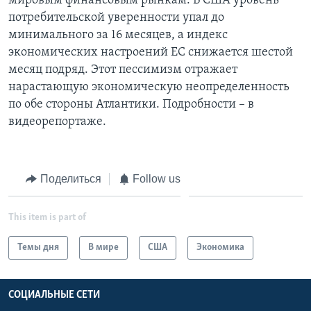
мировым финансовым рынкам. В США уровень
потребительской уверенности упал до
Learning English
минимального за 16 месяцев, а индекс
экономических настроений ЕС снижается шестой
СОЦИАЛЬНЫЕ СЕТИ
месяц подряд. Этот пессимизм отражает
нарастающую экономическую неопределенность
по обе стороны Атлантики. Подробности – в
видеорепортаже.
Языки
Поделиться
Follow us
This item is part of
Темы дня
В мире
США
Экономика
СОЦИАЛЬНЫЕ СЕТИ