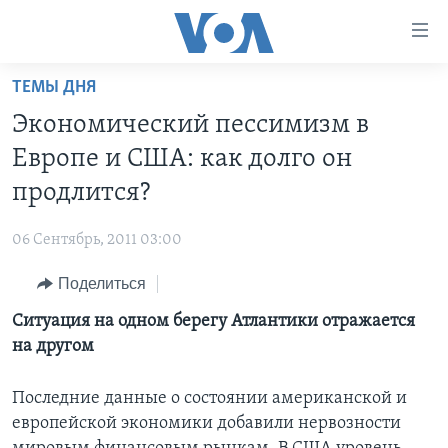
Линки
доступности
Перейти
ТЕМЫ ДНЯ
на
ГЛАВНОЕ
Экономический пессимизм в
основной
ПРОГРАММЫ
контент
Европе и США: как долго он
ПРОЕКТЫ
Перейти
АМЕРИКА
продлится?
к
ЭКСПЕРТИЗА
НОВОСТИ ЗА МИНУТУ
УЧИМ АНГЛИЙСКИЙ
основной
06 Сентябрь, 2011 03:00
ИНТЕРВЬЮ
ИТОГИ
НАША АМЕРИКАНСКАЯ ИСТОРИЯ
навигации
Перейти
Поделиться
ФАКТЫ ПРОТИВ ФЕЙКОВ
ПОЧЕМУ ЭТО ВАЖНО?
А КАК В АМЕРИКЕ?
в
Ситуация на одном берегу Атлантики отражается
ЗА СВОБОДУ ПРЕССЫ
ДИСКУССИЯ VOA
АРТЕФАКТЫ
поиск
на другом
УЧИМ АНГЛИЙСКИЙ
ДЕТАЛИ
АМЕРИКАНСКИЕ ГОРОДКИ
ВИДЕО
НЬЮ-ЙОРК NEW YORK
ТЕСТЫ
Последние данные о состоянии американской и
европейской экономики добавили нервозности
ПОДПИСКА НА НОВОСТИ
АМЕРИКА. БОЛЬШОЕ ПУТЕШЕСТВИЕ