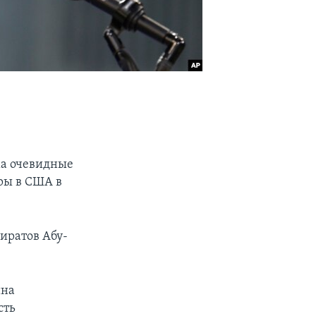
ма очевидные
оры в США в
иратов Абу-
ина
сть