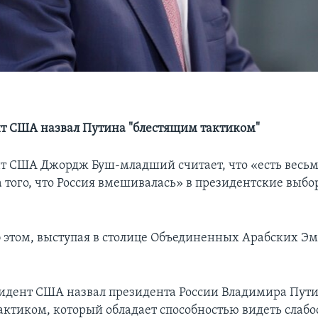
т США назвал Путина "блестящим тактиком"
т США Джордж Буш-младший считает, что «есть весь
а того, что Россия вмешивалась» в президентские выб
б этом, выступая в столице Объединенных Арабских Эм
дент США назвал президента России Владимира Пут
актиком, который обладает способностью видеть слабо