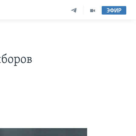
ЭФИР
ыборов