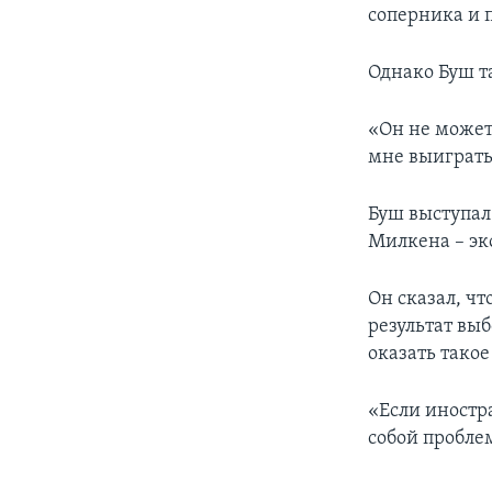
соперника и п
Однако Буш т
«Он не может
мне выиграть
Буш выступал
Милкена – эк
Он сказал, чт
результат выб
оказать такое
«Если иностр
собой проблем