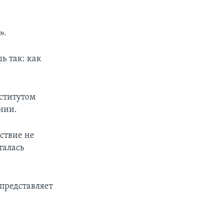
».
ь так: как
нститутом
нии.
йствие не
талась
 представляет