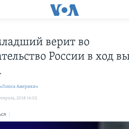
ладший верит во
тельство России в ход в
А
 «Голоса Америки»
евраль, 2018 14:02
ься