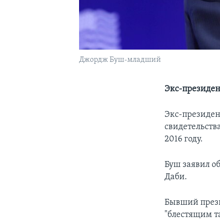
Джордж Буш-младший
Экс-президен
Экс-президен
свидетельств
2016 году.
Буш заявил о
Даби.
Бывший прези
"блестящим т