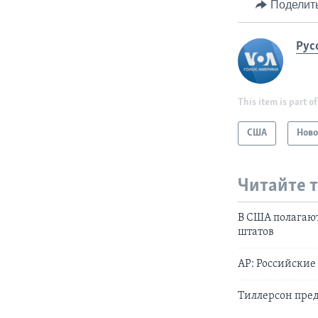
Поделит
Рус
This item is part of
США
Ново
Читайте 
В США полагают
штатов
АР: Российски
Тиллерсон пред