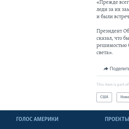
«Прежде всег
леди за их за
и были встре
Президент Об
сказал, что 
решимостью б
света».
Поделит
This item is part of
США
Ново
ГОЛОС АМЕРИКИ
ПРОЕКТ