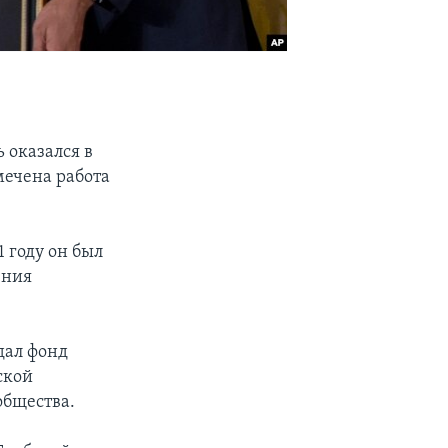
оказался в
мечена работа
 году он был
ения
дал фонд
ской
общества.