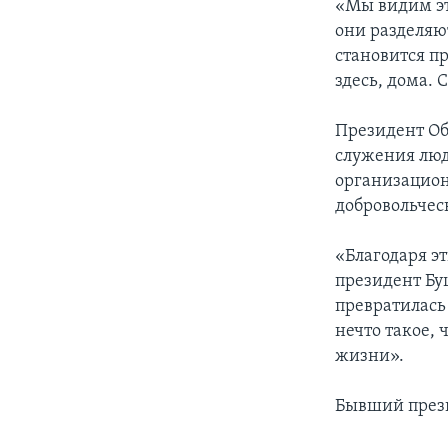
«Мы видим эт
они разделяю
становится пр
здесь, дома. 
Президент Об
служения людя
организацион
добровольчес
«Благодаря э
президент Бу
превратилась
нечто такое,
жизни».
Бывший прези