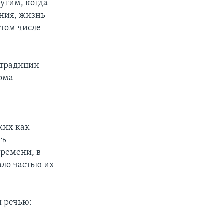
угим, когда
ания, жизнь
 том числе
 традиции
дома
ких как
ть
времени, в
ало частью их
 речью: