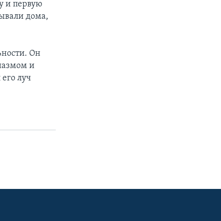
у и первую
бывали дома,
ьности. Он
иазмом и
 его луч