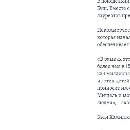
В понедельни
Буш. Вместе 
лауреатов пр
Некоммерческ
которая нача
обеспечивает
«В рамках эт
более чем в 
233 миллиона 
из этих детей
приносит им 
Мишель и мог
людей», – ск
Кэти Хэмилто