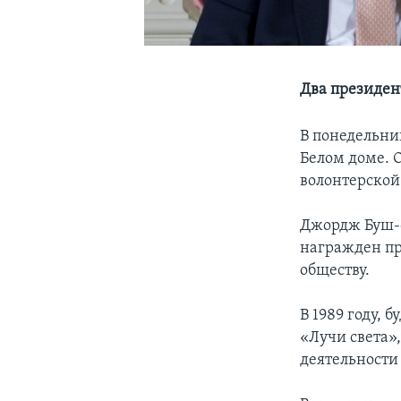
Два президен
В понедельни
Белом доме. 
волонтерской 
Джордж Буш-с
награжден пр
обществу.
В 1989 году,
«Лучи света»
деятельности