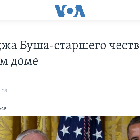
жа Буша-старшего честв
ом доме
4:29
ься