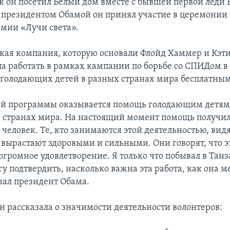
к он посетил Белый дом вместе с бывшей первой леди 
с президентом Обамой он принял участие в церемони
емии «Лучи света».
ая компания, которую основали Флойд Хаммер и Кэт
ла работать в рамках кампании по борьбе со СПИДом в
 голодающих детей в разных странах мира бесплатны
ой программы оказывается помощь голодающим детям
15 странах мира. На настоящий момент помощь получи
человек. Те, кто занимаются этой деятельностью, видя
 вырастают здоровыми и сильными. Они говорят, что э
огромное удовлетворение. Я только что побывал в Танз
у подтвердить, насколько важна эта работа, как она 
азал президент Обама.
н рассказала о значимости деятельности волонтеров: