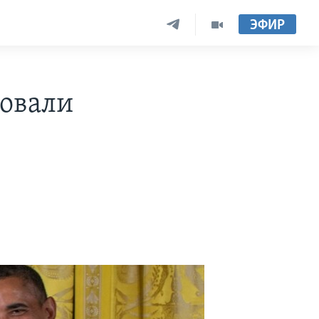
ЭФИР
овали