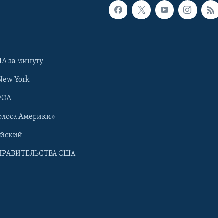
А за минуту
New York
VOA
олоса Америки»
ийский
ПРАВИТЕЛЬСТВА США