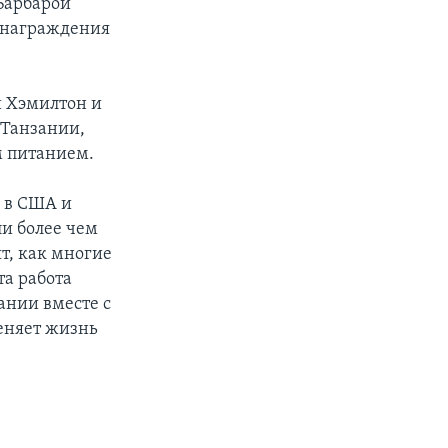
Барбарой
и награждения
и Хэмилтон и
 Танзании,
м питанием.
 в США и
ли более чем
т, как многие
та работа
ании вместе с
меняет жизнь