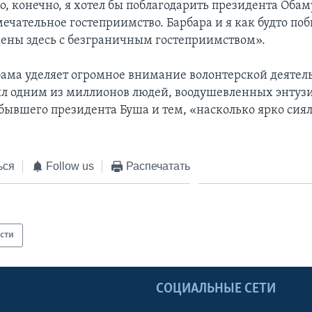
о, конечно, я хотел бы поблагодарить президента Обам
мечательное гостеприимство. Барбара и я как будто по
чены здесь с безграничным гостеприимством».
ама уделяет огромное внимание волонтерской деятел
был одним из миллионов людей, воодушевленных энтуз
ывшего президента Буша и тем, «насколько ярко сиял
ься
Follow us
Распечатать
сти
Ы
СОЦИАЛЬНЫЕ СЕТИ