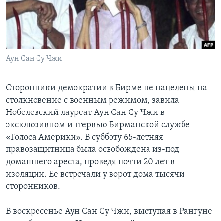
Learning English
СОЦИАЛЬНЫЕ СЕТИ
Аун Сан Су Чжи
Сторонники демократии в Бирме не нацелены на
Языки
столкновение с военным режимом, завила
Нобелевский лауреат Аун Сан Су Чжи в
эксклюзивном интервью Бирманской службе
«Голоса Америки». В субботу 65-летняя
правозащитница была освобождена из-под
домашнего ареста, проведя почти 20 лет в
изоляции. Ее встречали у ворот дома тысячи
сторонников.
В воскресенье Аун Сан Су Чжи, выступая в Рангуне