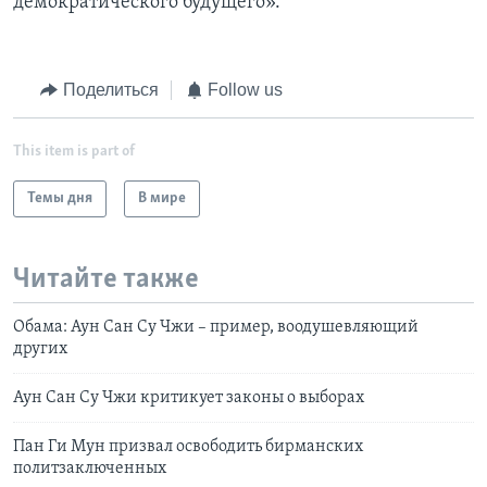
демократического будущего».
Поделиться
Follow us
This item is part of
Темы дня
В мире
Читайте также
Обама: Аун Сан Су Чжи – пример, воодушевляющий
других
Аун Сан Су Чжи критикует законы о выборах
Пан Ги Мун призвал освободить бирманских
политзаключенных