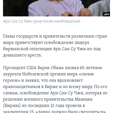
Learning English
Аун Сан Су Чжи сразу после освобождения.
СОЦИАЛЬНЫЕ СЕТИ
Главы государств и правительств различных стран
мира приветствуют освобождение лидера
Языки
бирманской оппозиции Аун Сан Су Чжи из-под
домашнего ареста.
Президент США Барак Обама назвал 65-летнюю
лауреата Нобелевской премии мира «своим
героем» и заявил, что она вдохновляет
правозащитников в Бирме и по всему миру. По его
словам, освобождение Аун Сан Су Чжи, которая по
решению военного правительства Мьянмы
(Бирмы) из последних 21 года провела в
заключении 15, «давно должно было свершиться».