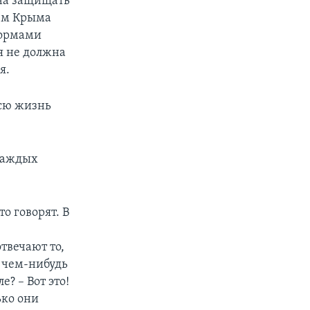
жна защищать
ием Крыма
 нормами
я не должна
я.
всю жизнь
 каждых
о говорят. В
твечают то,
е чем-нибудь
? – Вот это!
ько они