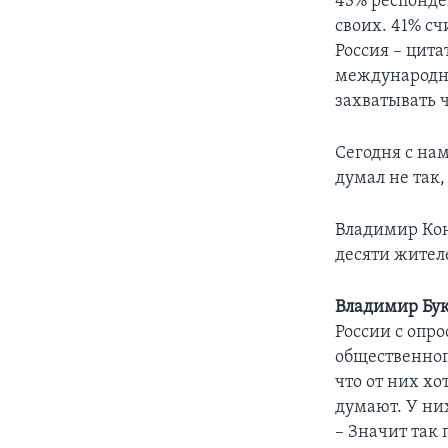
43% респонде
своих. 41% сч
Россия – цита
международно
захватывать ч
Сегодня с на
думал не так
Владимир Кон
десяти жител
Владимир Бук
России с опро
общественног
что от них хо
думают. У них
– Значит так