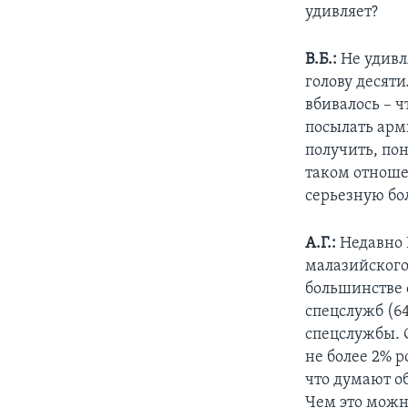
удивляет?
В.Б.:
Не удивл
голову десяти
вбивалось – ч
посылать арми
получить, пон
таком отноше
серьезную бо
А.Г.:
Недавно 
малазийского
большинстве 
спецслужб (64
спецслужбы. 
не более 2% р
что думают о
Чем это можн