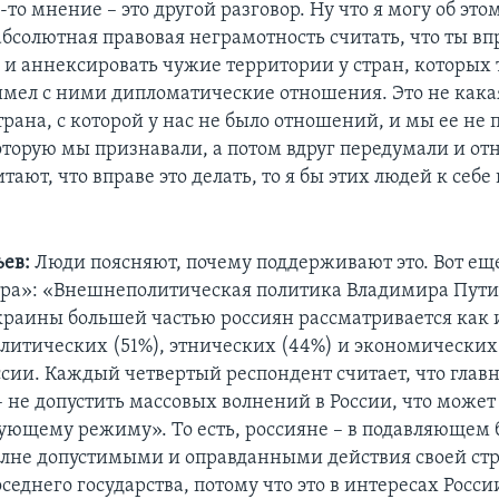
то мнение – это другой разговор. Ну что я могу об этом
абсолютная правовая неграмотность считать, что ты вп
 и аннексировать чужие территории у стран, которых 
имел с ними дипломатические отношения. Это не кака
рана, с которой у нас не было отношений, и мы ее не 
оторую мы признавали, а потом вдруг передумали и отн
тают, что вправе это делать, то я бы этих людей к себе 
ьев:
Люди поясняют, почему поддерживают это. Вот ещ
ра»: «Внешнеполитическая политика Владимира Пут
краины большей частью россиян рассматривается как
литических (51%), этнических (44%) и экономических
ссии. Каждый четвертый респондент считает, что главн
– не допустить массовых волнений в России, что может
вующему режиму». То есть, россияне – в подавляющем
олне допустимыми и оправданными действия своей ст
еднего государства, потому что это в интересах России