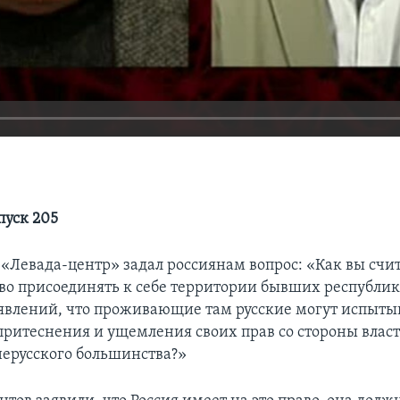
пуск 205
 «Левада-центр» задал россиянам вопрос: «Как вы счит
аво присоединять к себе территории бывших республик
явлений, что проживающие там русские могут испыты
ритеснения и ущемления своих прав со стороны влас
нерусского большинства?»