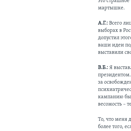
это страшное 
мартышке.
А.Г.:
Всего ли
выборах в Ро
допустил этог
ваши идеи по
выставили св
В.Б.:
Я выстав
президентом.
за освобожде
психиатричес
кампанию был
весомость – 
То, что меня 
более того, е