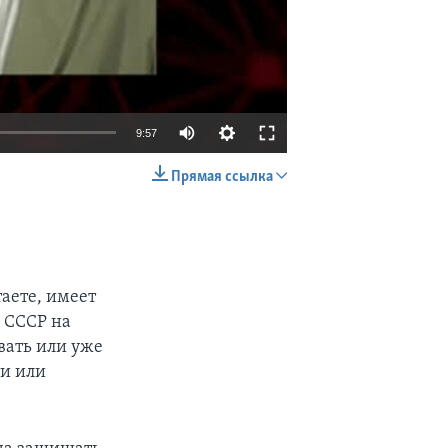
9:57
Прямая ссылка
EMBED
SHARE
аете, имеет
 СССР на
вать или уже
ти или