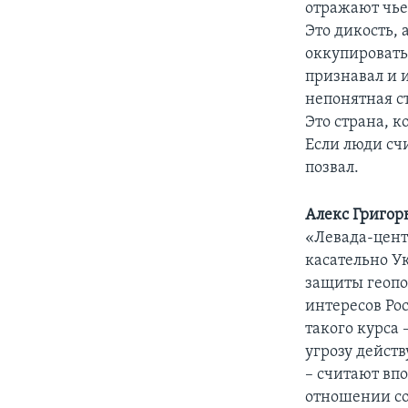
отражают чье-
Это дикость, 
оккупировать
признавал и 
непонятная ст
Это страна, к
Если люди счи
позвал.
Алекс Григор
«Левада-цент
касательно У
защиты геопо
интересов Ро
такого курса 
угрозу дейст
– считают вп
отношении сос