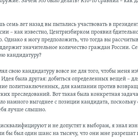
оружие. Зачем это было делать? Кто-то сравнил – как д
шь семь лет назад вы пытались участвовать в президен
ссии – как известно, Центризбирком проявил бдительно
о. Однако я могу предположить, что тогда вы рассчитыв
ддержит значительное количество граждан России. Се
ою кандидатуру?
лял свою кандидатуру вовсе не для того, чтобы меня и
 Идея была другая: добиться определенных вещей – д
ние политзаключенных, для кампании против возвра
ких преследований. Вот такая была конкретная задача.
о намного выгоднее с позиции кандидата, поскольку 
тебя лучше слышно.
дисквалифицируют и не допустят к выборам, я знал изн
сли бы был один шанс на тысячу, что они мне разрешат 