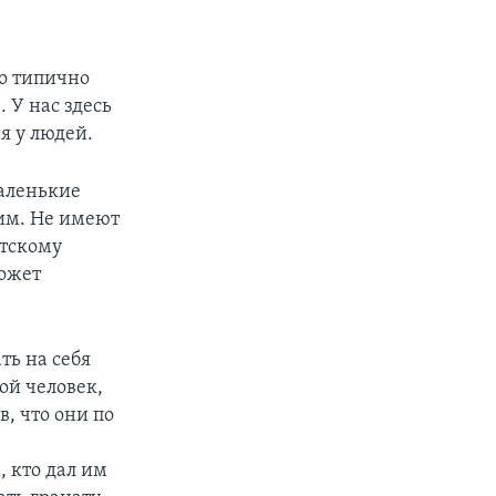
то типично
. У нас здесь
я у людей.
маленькие
им. Не имеют
етскому
может
ть на себя
ой человек,
, что они по
, кто дал им