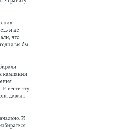
ать гранату
тских
сть и не
али, что
годня вы бы
збирали
ля кампании
щения
 И вести эту
она давала
ачально. И
избираться –