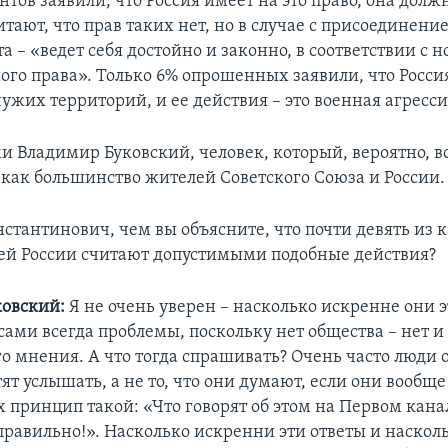
нтов заявили, что Россия имеет на это право, она дол
итают, что прав таких нет, но в случае с присоединен
та – «ведет себя достойно и законно, в соответствии с
го права». Только 6% опрошенных заявили, что Росси
ужих территорий, и ее действия – это военная агресси
ми Владимир Буковский, человек, который, вероятно, 
, как большинство жителей Советского Союза и России.
стантинович, чем вы объясните, что почти девять из
ей России считают допустимыми подобные действия?
овский:
Я не очень уверен – насколько искренне они эт
сами всегда проблемы, поскольку нет общества – нет и
о мнения. А что тогда спрашивать? Очень часто люди о
тят услышать, а не то, что они думают, если они вообщ
 принцип такой: «Что говорят об этом на Первом канале
 правильно!». Насколько искренни эти ответы и наскол