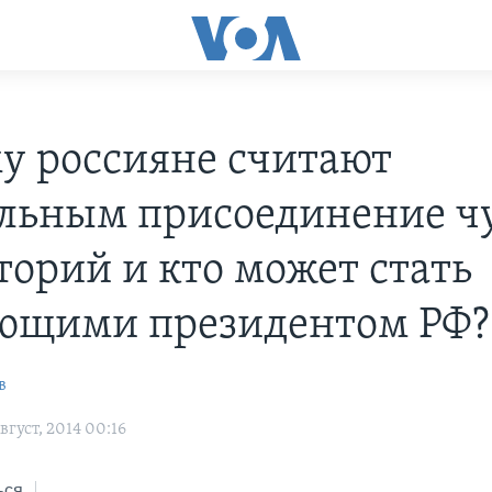
у россияне считают
льным присоединение ч
торий и кто может стать
ющими президентом РФ?
в
густ, 2014 00:16
ься