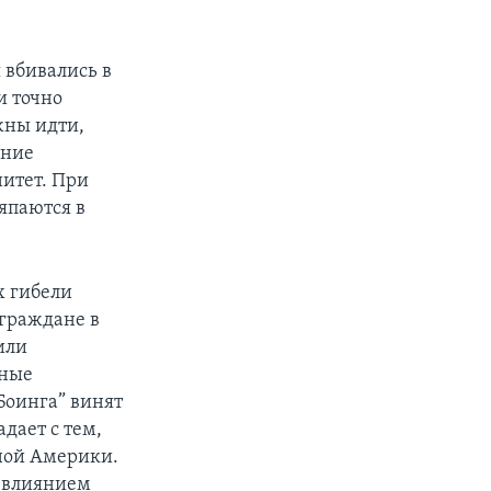
 вбивались в
и точно
жны идти,
ание
нитет. При
япаются в
х гибели
граждане в
или
дные
Боинга” винят
дает с тем,
ной Америки.
, влиянием