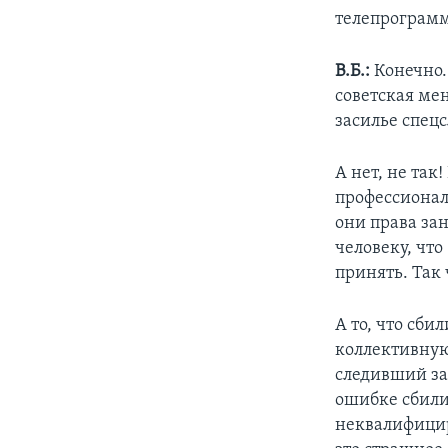
телепрограм
В.Б.:
Конечно. 
советская мен
засилье спецс
А нет, не так
профессионал
они права за
человеку, что
принять. Так 
А то, что сби
коллективную 
следивший за 
ошибке сбили
неквалифицир