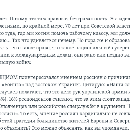
яет. Потому что там правовая безграмотность. Эта идея
летиями, по крайней мере, 70 лет при Советской власт
то туда, где мы хотим помочь рабочему классу, мы дол
ю... Так что удивляться нечему. Но пора же и образов
ять – что такое право, что такое национальный сувере
нии к международным делам, они рано или поздно вл
льшую войну.
ВЦИОМ поинтересовался мнением россиян о причина
 «Боинга» над востоком Украины. Цитирую: «Наши со
случаев полагают, что это дело рук украинской армии 
%). 16% респондентов считают, что за этим стоят запа
Ополченцев или российские спецслужбы в крушении “
оссиян». То есть, мнение россиян кардинально не совпа
б этой трагедии большинство жителей Европы и Север
о объяснить? Это можно объяснять, как вы упомянули