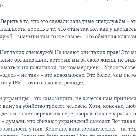
м?
Верить в то, что это сделали западные спецслужбы – э
тальность, верить в то, что «там так же, как у нас здесь
лужб – значит и там то же самое». Это обычная иллюзи
! Нет таких спецслужб! Не имеют они таких прав! Это 
ьные организации, которых мы за свою жизнь не вид
ниматься ни политикой, ни коммерцией… Усвоить сов
 «здесь – не так» – это невозможно. Это более, чем он 
что у 16% - точно совковая реакция.
ли украинцы – это самозащита, не хочется нам принима
вину за убийство трехсот человек. Хотя, конечно, люб
делом, знает перехваты переговоров этих сепаратистов
 – думали, что сбивают украинский самолет. Вот такая
ованность у них. Конечно, вина юридическая – на тех