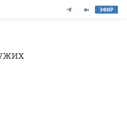
ЭФИР
ужих