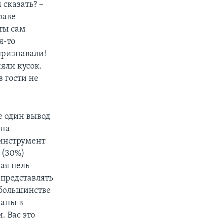
 сказать? –
раве
ты сам
я-то
признавали!
яли кусок.
в гости не
е один вывод
ина
 инструмент
 (30%)
ая цель
 представлять
 большинстве
раны в
. Вас это