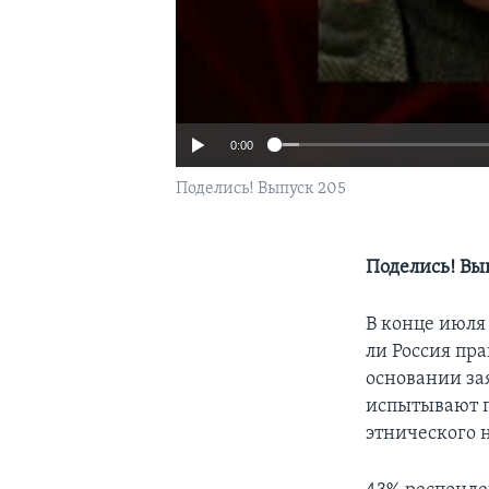
0:00
Поделись! Выпуск 205
Поделись! Вы
В конце июля
ли Россия пр
основании за
испытывают п
этнического 