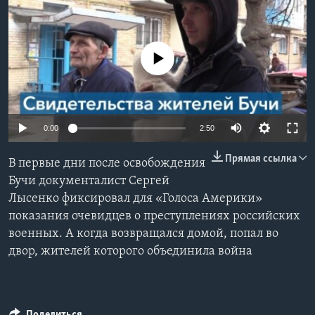
Learning English
No media source currently available
СОЦИАЛЬНЫЕ СЕТИ
Языки
0:00
2:50
Прямая ссылка
В первые дни после освобождения
Бучи документалист Сергей
Лысенко фиксировал для «Голоса Америки»
показания очевидцев о преступлениях российских
военных. А когда возвращался домой, попал во
двор, жителей которого объединила война