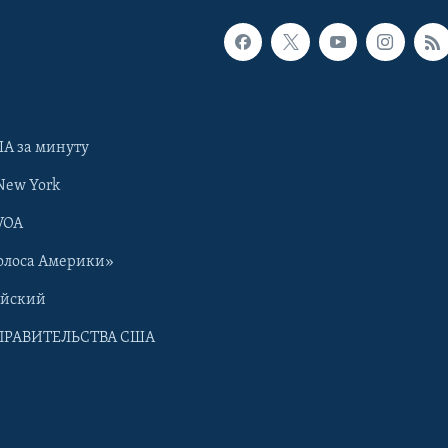
А за минуту
New York
VOA
олоса Америки»
ийский
ПРАВИТЕЛЬСТВА США