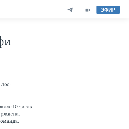
ЭФИР
фи
 Лос-
коло 10 часов
ерждена.
команда.