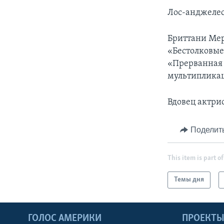
Лос-анджелес
Бриттани Мер
«Бестолковые
«Прерванная ж
мультипликац
Вдовец актри
Поделит
This item is part of
Темы дня
ГОЛОС АМЕРИКИ
ПРОЕКТ