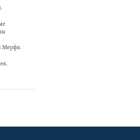
.
ме
ны
м Мерфи.
ек.