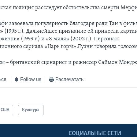
ская полиция расследует обстоятельства смерти Мерфи
фи завоевала популярность благодаря роли Таи в филь
» (1995 г.). Дальнейшее признание ей принесли карти
изнь» (1999 г.) и «8 миля» (2002 г.). Персонаж
ионного сериала «Царь горы» Луэнн говорила голосо
сы – британский сценарист и режиссер Саймон Мондж
ься
Follow us
Распечатать
США
Культура
Ы
СОЦИАЛЬНЫЕ СЕТИ