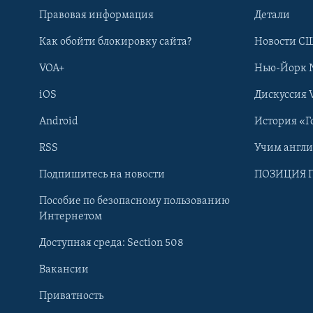
Правовая информация
Детали
Как обойти блокировку сайта?
Новости СШ
VOA+
Нью-Йорк 
iOS
Дискуссия 
Android
История «Г
RSS
Учим англ
Learning English
Подпишитесь на новости
ПОЗИЦИЯ 
Пособие по безопасному пользованию
СОЦИАЛЬНЫЕ СЕТИ
Интернетом
Доступная среда: Section 508
Вакансии
Приватность
Языки