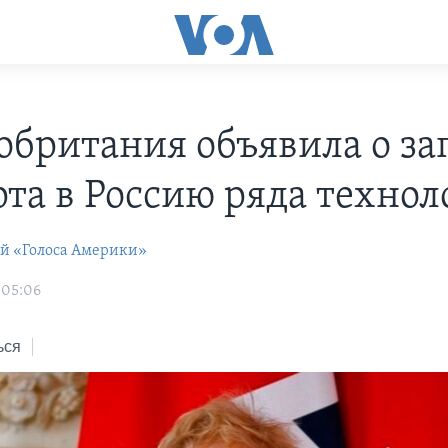
обритания объявила о за
рта в Россию ряда технол
ей «Голоса Америки»
 05:06
ься