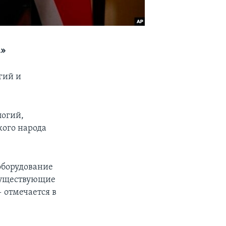
а»
гий и
логий,
кого народа
оборудование
 существующие
 отмечается в