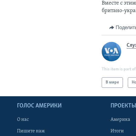
Вместе с эти
британо-укра
Поделит
Слу
This item is part of
В мире
Н
ГОЛОС АМЕРИКИ
ПРОЕКТ
О нас
Америка
Пишите нам
Итоги