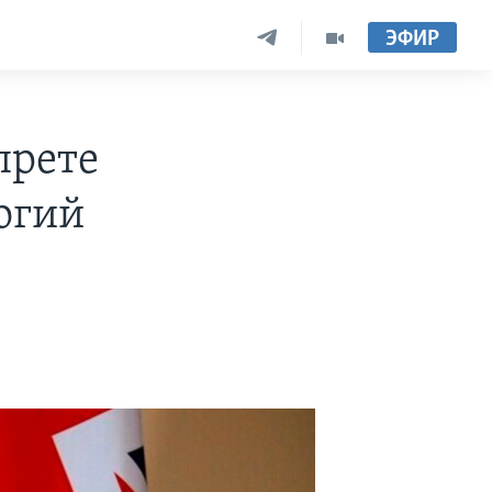
ЭФИР
прете
огий