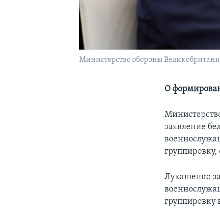
Министерство обороны Великобритани
О формирован
Министерство
заявление бе
военнослужащ
группировку, 
Лукашенко зая
военнослужащ
группировку 