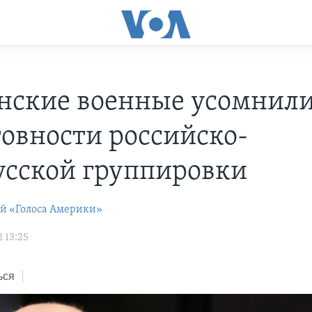
нские военные усомнили
товности российско-
усской группировки
ей «Голоса Америки»
 13:25
ься