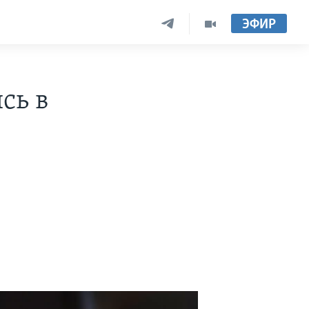
ЭФИР
сь в