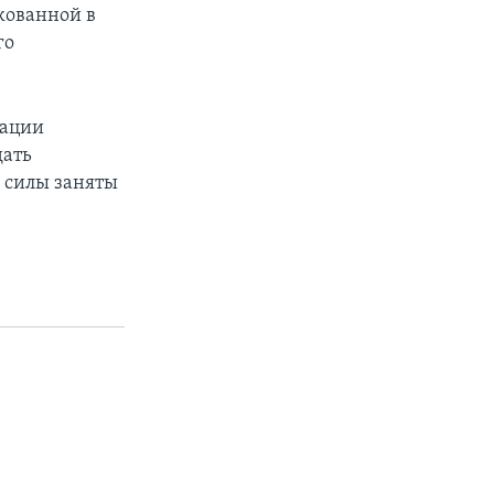
кованной в
го
тации
дать
 силы заняты