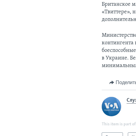
Британское м
«Твиттере», 
дополнительн
Министерство
контингента в
боеспособные
в Украине. Б
минимальным
Поделит
Слу
This item is part of