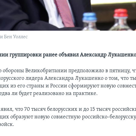
и Бен Уоллес
ии группировки ранее объявил Александр Лукашенк
 обороны Великобритании предположило в пятницу, ч
лорусского лидера Александра Лукашенко о том, что т
их из его страны и России сформируют новую совмес
едва ли будет реализовано на практике.
вил, что 70 тысяч белорусских и до 15 тысяч российск
их образуют новую совместную российско-белорусск
войск.