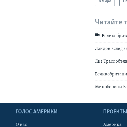
В мире
Н
Читайте 
Великобрита
Лондон вслед з
Лиз Трасс объяв
Великобритания
Минобороны Вел
ГОЛОС АМЕРИКИ
ПРОЕКТ
О нас
Америка