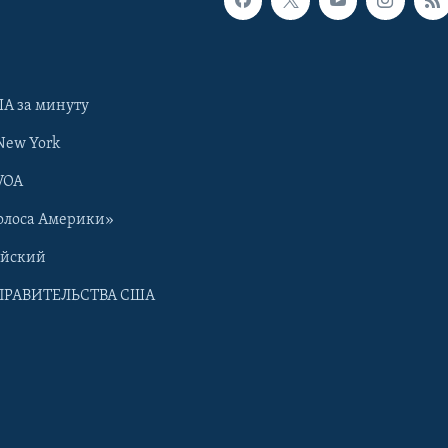
А за минуту
New York
VOA
олоса Америки»
ийский
ПРАВИТЕЛЬСТВА США