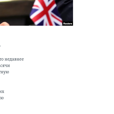
о
то недавнее
ысячи
тную
их
ую