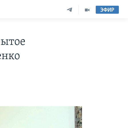
ЭФИР
рытое
енко