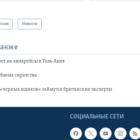
оссия
Новости
также
ет на авиарейсы в Тель-Авив
блема сиротства
«черных ящиков» займутся британские эксперты
Ы
СОЦИАЛЬНЫЕ СЕТИ