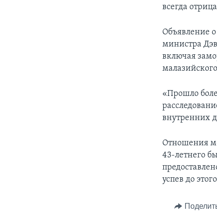
всегда отриц
Объявление о
министра Дэв
включая зам
малазийского
«Прошло боле
расследовани
внутренних д
Отношения ме
43-летнего б
предоставлен
успев до этог
Поделит