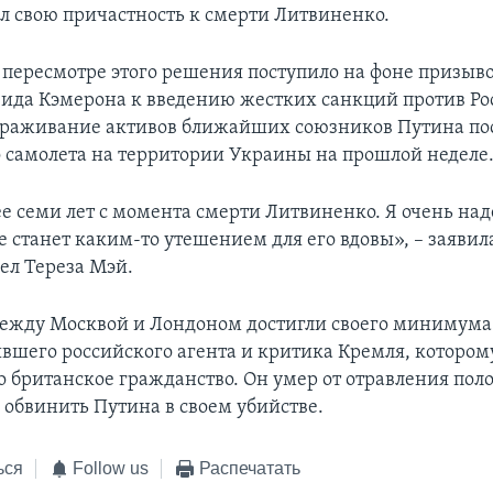
ал свою причастность к смерти Литвиненко.
 пересмотре этого решения поступило на фоне призыв
ида Кэмерона к введению жестких санкций против Ро
ораживание активов ближайших союзников Путина по
 самолета на территории Украины на прошлой неделе
е семи лет с момента смерти Литвиненко. Я очень наде
е станет каким-то утешением для его вдовы», – заяви
ел Тереза Мэй.
жду Москвой и Лондоном достигли своего минимума 
ывшего российского агента и критика Кремля, котором
о британское гражданство. Он умер от отравления пол
о обвинить Путина в своем убийстве.
ься
Follow us
Распечатать