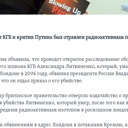
 КГБ и критик Путина был отравлен радиоактивным 
ия объявила, что проведет открытое расследование обс
го шпиона КГБ Александра Литвиненко, который, уми
 Лондоне в 2006 году, обвинил президента России Вла
 что он отдал приказ о его убийстве.
ду британское правительство отвергло ходатайство о 
я убийства Литвиненко, который умер, после того как 
редким радиоактивным изотопом в роскошном лондон
 к обвинениям в адрес Лондона в потакании Кремлю, 