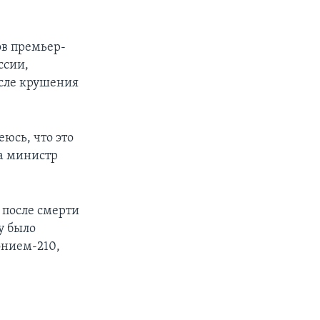
ов премьер-
ссии,
сле крушения
.
юсь, что это
ла министр
после смерти
у было
онием-210,