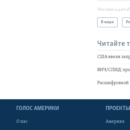
This item is part of
В мире
Р
Читайте 
США ввели запр
ВИЧ/СПИД: про
Расшифровкой 
ГОЛОС АМЕРИКИ
ПРОЕКТ
О нас
Америка