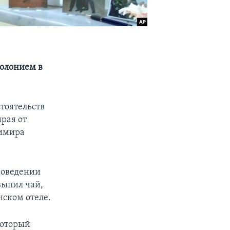
полонием в
тоятельств
рая от
димира
проведении
выпил чай,
ском отеле.
который