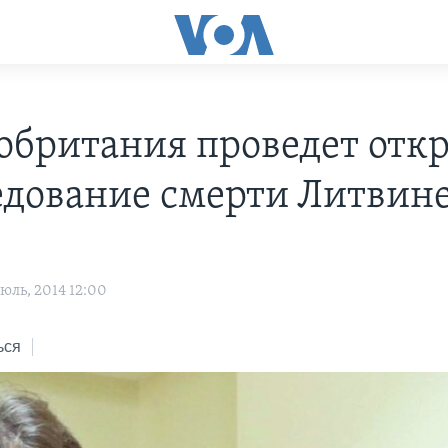
обритания проведет отк
едование смерти Литвин
юль, 2014 12:00
ься