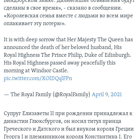
Виндзорском замке. Дальнейшие объявления будут
сделаны в свое время», - сказано в сообщении.
«Королевская семья вместе с людьми во всем мире
оплакивает эту потерю».
It is with deep sorrow that Her Majesty The Queen has
announced the death of her beloved husband, His
Royal Highness The Prince Philip, Duke of Edinburgh.
His Royal Highness passed away peacefully this
morning at Windsor Castle.
pic.twitter.com/XOIDQqlFPn
— The Royal Family (@RoyalFamily)
April 9, 2021
Супруг Елизаветы II при рождении принадлежал к
династии Глюксбургов, он носил титул принца
Греческого и Датского и был внуком короля Греции
Георга I и племянником короля Константина I. Его