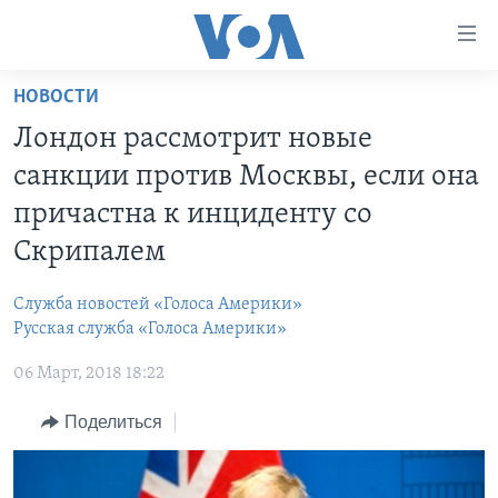
Линки
доступности
Перейти
НОВОСТИ
на
ГЛАВНОЕ
Лондон рассмотрит новые
основной
ПРОГРАММЫ
контент
санкции против Москвы, если она
ПРОЕКТЫ
Перейти
АМЕРИКА
причастна к инциденту со
к
ЭКСПЕРТИЗА
НОВОСТИ ЗА МИНУТУ
УЧИМ АНГЛИЙСКИЙ
Скрипалем
основной
ИНТЕРВЬЮ
ИТОГИ
НАША АМЕРИКАНСКАЯ ИСТОРИЯ
навигации
Служба новостей «Голоса Америки»
Перейти
ФАКТЫ ПРОТИВ ФЕЙКОВ
ПОЧЕМУ ЭТО ВАЖНО?
А КАК В АМЕРИКЕ?
Русская служба «Голоса Америки»
в
ЗА СВОБОДУ ПРЕССЫ
ДИСКУССИЯ VOA
АРТЕФАКТЫ
поиск
06 Март, 2018 18:22
УЧИМ АНГЛИЙСКИЙ
ДЕТАЛИ
АМЕРИКАНСКИЕ ГОРОДКИ
Поделиться
ВИДЕО
НЬЮ-ЙОРК NEW YORK
ТЕСТЫ
ПОДПИСКА НА НОВОСТИ
АМЕРИКА. БОЛЬШОЕ ПУТЕШЕСТВИЕ