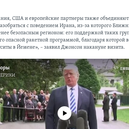
ния, США и европейские партнеры также объединяют 
азобраться с поведением Ирана, из-за которого Ближн
енее безопасным регионом: его поддержкой таких гру
его опасной ракетной программой, благодаря которой 
ситы в Йемене», – заявил Джонсон накануне визита.
доры
EMB
МЕРИКИ
No media source currently available