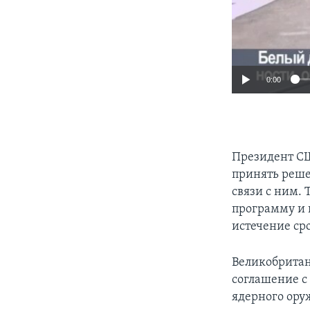
0:00
Президент СШ
принять реше
связи с ним.
программу и 
истечение ср
Великобритан
соглашение с
ядерного оруж