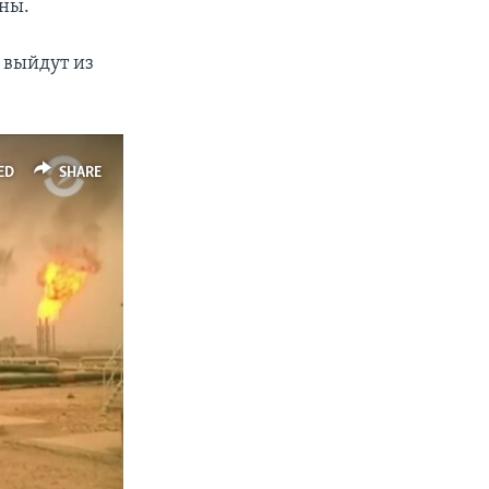
оны.
 выйдут из
ED
SHARE