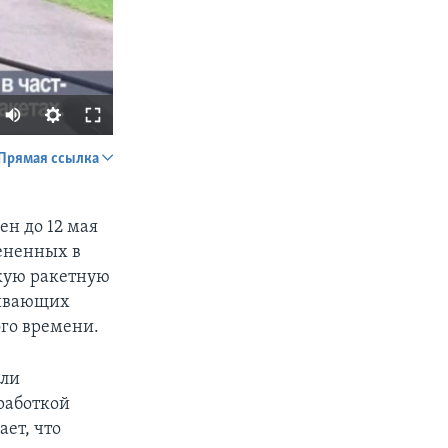
Прямая ссылка
SHARE
н до 12 мая
ененных в
скую ракетную
ривающих
го времени.
px
width
или
работкой
ает, что