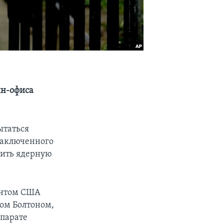
ин-офиса
ытаться
заключенного
чить ядерную
ентом США
ом Болтоном,
ппарате