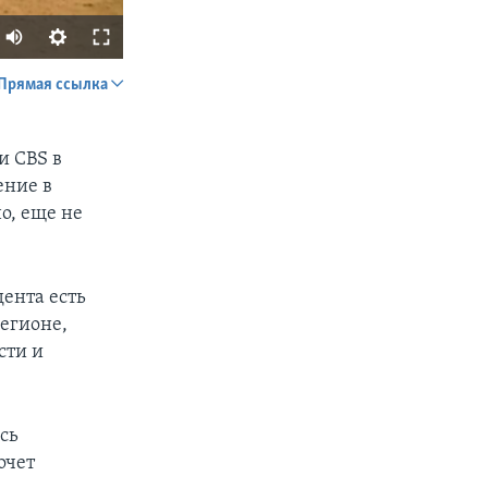
Прямая ссылка
SHARE
и CBS в
ение в
о, еще не
дента есть
px
width
регионе,
сти и
сь
очет