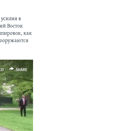
усилия в
ий Восток
ппировок, как
вооружаются
ED
SHARE