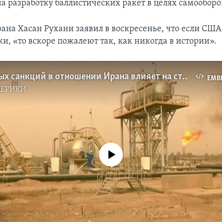
на разработку баллистических ракет в целях самообор
ана Хасан Рухани заявил в воскресенье, что если США
и, «то вскоре пожалеют так, как никогда в истории».
Угроза новых санкций в отношении Ирана влияет на стоимость нефти
EMB
МЕРИКИ
No media source currently available