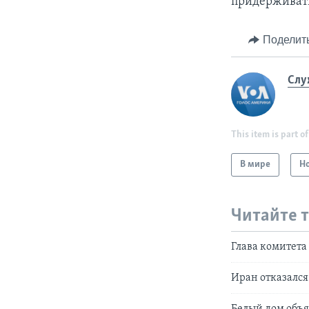
придерживать
Поделит
Слу
This item is part of
В мире
Н
Читайте 
Глава комитета
Иран отказался
Белый дом объя