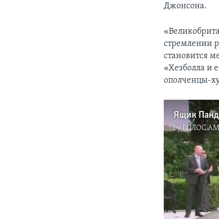
Джонсона.
«Великобрита
стремлении р
становится м
«Хезболла и 
ополченцы-ху
Ящик Пан
by
ГОЛОС А