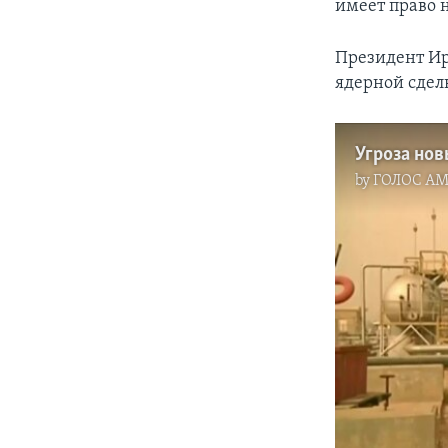
имеет право 
Президент Ир
ядерной сделк
by
ГОЛОС А