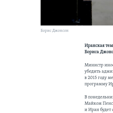
Борис Джонсон
Иранская тем
Бориса Джонс
Министр инос
убедить адми
в 2015 году 
программу Ир
В понедельни
Майком Пенсо
и Иран будет 