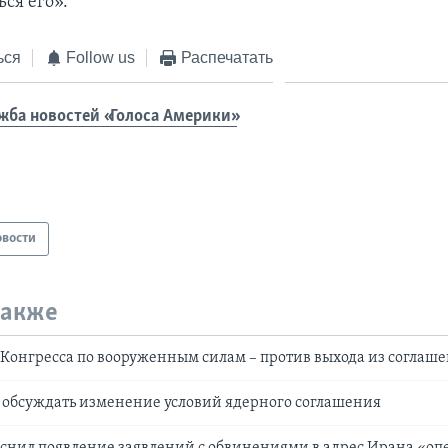
ся его».
ься
Follow us
Распечатать
жба новостей «Голоса Америки»
овости
также
 Конгресса по вооруженным силам – против выхода из соглаш
 обсуждать изменение условий ядерного соглашения
снил появление заявлений с обвинениями в адрес Ирана «оп