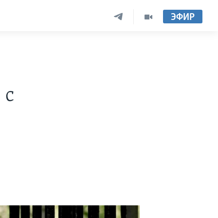
ЭФИР
 с