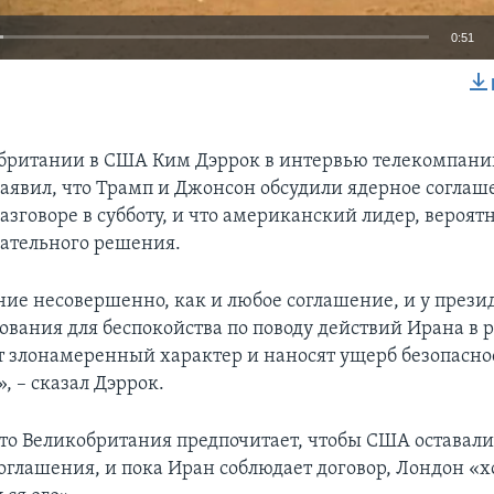
0:51
EMBED
британии в США Ким Дэррок в интервью телекомпани
заявил, что Трамп и Джонсон обсудили ядерное соглаш
зговоре в субботу, и что американский лидер, вероятн
ательного решения.
ние несовершенно, как и любое соглашение, и у прези
ования для беспокойства по поводу действий Ирана в 
т злонамеренный характер и наносят ущерб безопасно
, – сказал Дэррок.
что Великобритания предпочитает, чтобы США оставали
оглашения, и пока Иран соблюдает договор, Лондон «х