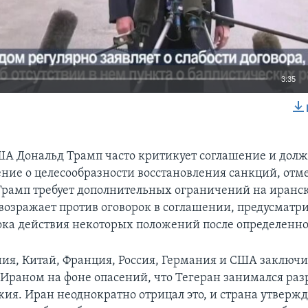
3:35
EMBED
А Дональд Трамп часто критикует соглашение и долже
ние о целесообразности восстановления санкций, отм
 Трамп требует дополнительных ограничений на иран
возражает против оговорок в соглашении, предусмат
ока действия некоторых положений после определенно
ия, Китай, Франция, Россия, Германия и США заключ
 Ираном на фоне опасений, что Тегеран занимался раз
ия. Иран неоднократно отрицал это, и страна утвержд