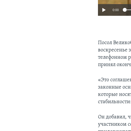
0:00
Посол Велико
воскресенье 
телефонном ра
принял оконч
«Это соглаше
законные осн
которые нося
стабильности»
Он добавил, 
участником с