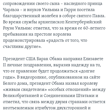
сопровождении своего сына – наследного принца
Чарльза – и внуков Уильяма и Гарри посетила
благодарственный молебен в соборе святого Павла.
Во время службы архиепископ Кентерберийский
Роуэн Уильямс отметил, что за время ее 60-летнего
пребывания на престоле королева
продемонстрировала «радость от того, что
счастливы другие».
Президент США Барак Обама направил Елизавете
II личные поздравления, выразив надежду на то,
что ее правление будет продолжаться «долгие
годы». В видеоролике, опубликованном на сайте
Белого дома, президент Обама назвал королеву
«живым свидетелем» «особых отношений» между
Великобританией и Соединенными Штатами и
отметил, что связь между двумя странами остается
неотъемлемым атрибутом двухсторонней и