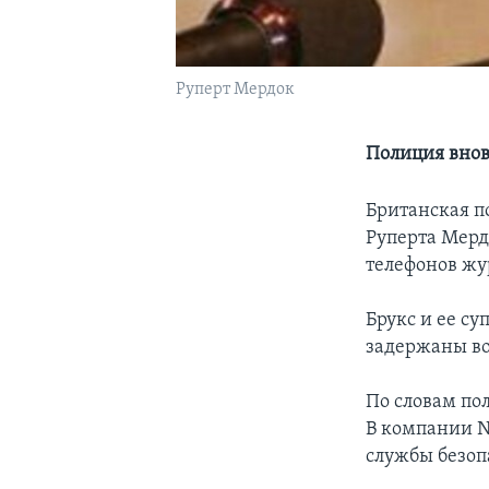
Руперт Мердок
Полиция внов
Британская п
Руперта Мерд
телефонов жу
Брукс и ее с
задержаны во
По словам по
В компании Ne
службы безоп