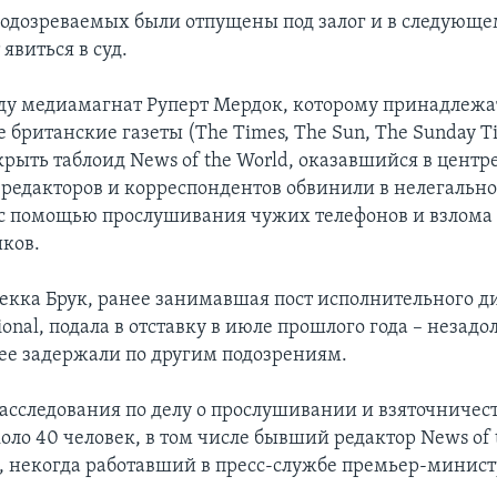
подозреваемых были отпущены под залог и в следующе
явиться в суд.
ду медиамагнат Руперт Мердок, которому принадлежа
 британские газеты (The Times, The Sun, The Sunday T
рыть таблоид News of the World, оказавшийся в центр
о редакторов и корреспондентов обвинили в нелегальн
с помощью прослушивания чужих телефонов и взлома
ков.
бекка Брук, ранее занимавшая пост исполнительного д
ional, подала в отставку в июле прошлого года – незадо
а ее задержали по другим подозрениям.
расследования по делу о прослушивании и взяточничес
оло 40 человек, в том числе бывший редактор News of 
, некогда работавший в пресс-службе премьер-минист