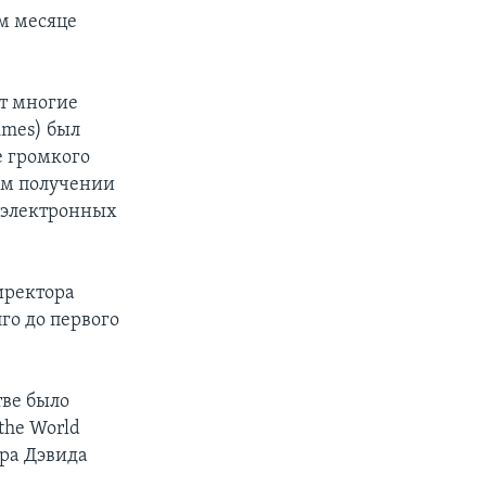
м месяце
т многие
imes) был
е громкого
ом получении
 электронных
иректора
лго до первого
тве было
the World
ра Дэвида