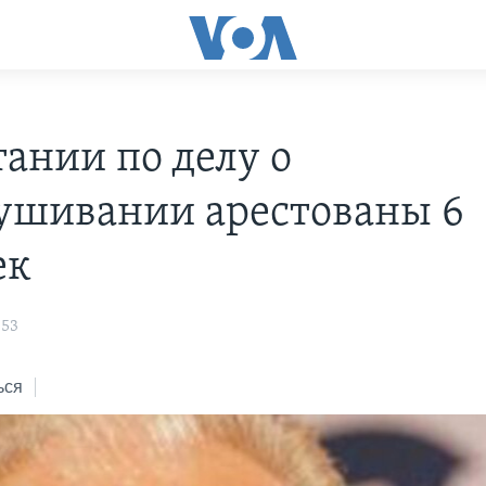
тании по делу о
ушивании арестованы 6
ек
:53
ься