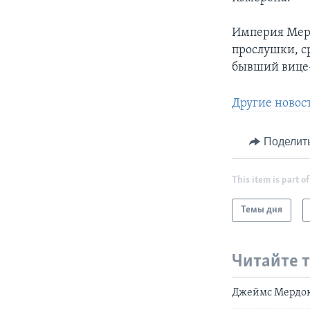
Империя Мерд
прослушки, с
бывший вице
Другие новос
Поделит
This item is part of
Темы дня
Читайте 
Джеймс Мердок 