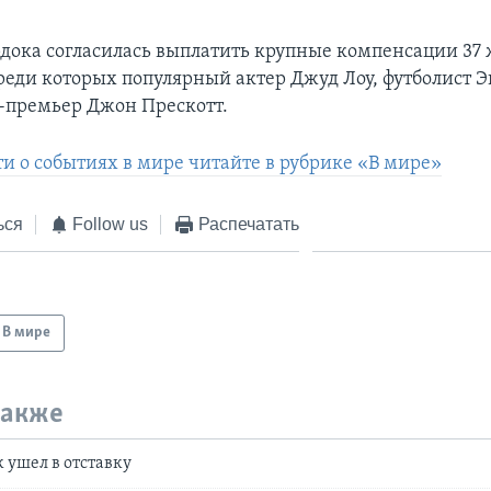
ока согласилась выплатить крупные компенсации 37
реди которых популярный актер Джуд Лоу, футболист Э
-премьер Джон Прескотт.
ти о событиях в мире читайте в рубрике «В мире»
ься
Follow us
Распечатать
В мире
также
ушел в отставку