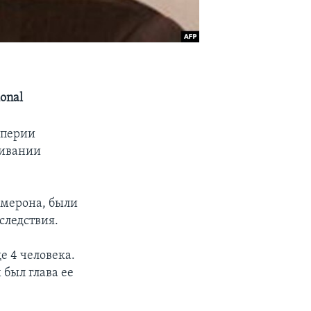
onal
мперии
шивании
эмерона, были
следствия.
е 4 человека.
 был глава ее