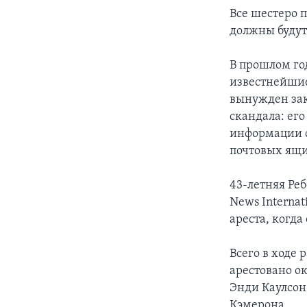
Все шестеро 
должны будут 
В прошлом го
известнейшие
вынужден зак
скандала: ег
информации 
почтовых ящи
43-летняя Ре
News Internat
ареста, когд
Всего в ходе 
арестовано ок
Энди Каулсон
Кэмерона.