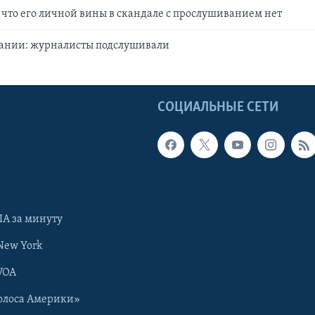
 что его личной вины в скандале с прослушиванием нет
тании: журналисты подслушивали
Ы
СОЦИАЛЬНЫЕ СЕТИ
А за минуту
New York
VOA
олоса Америки»