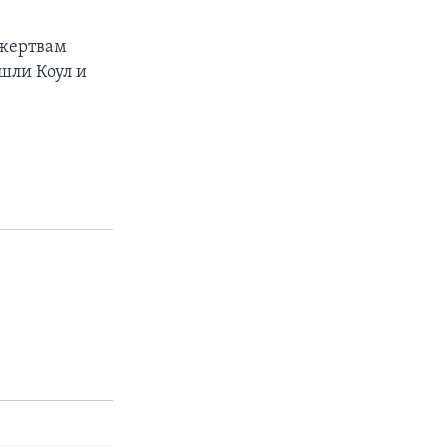
 жертвам
шли Коул и