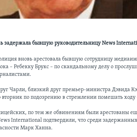
ь задержала бывшую руководительницу News Internati
олиция вновь арестовала бывшую сотрудницу медиаи
ока – Ребекку Брукс – по скандальному делу о прослу
рналистами.
упруг Чарли, близкий друг премьер-министра Дэвида К
 вторник по подозрению в стремлении помешать ходу 
лицейских, по тем же обвинениям были арестованы ещ
ws International подтвердили, что среди задержанных
асности Марк Ханна.