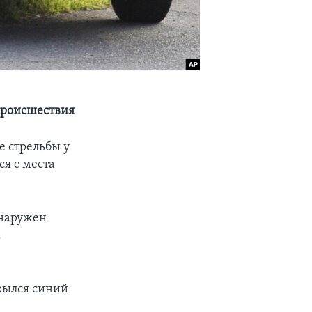
 происшествия
е стрельбы у
ся с места
бнаружен
.
крылся синий