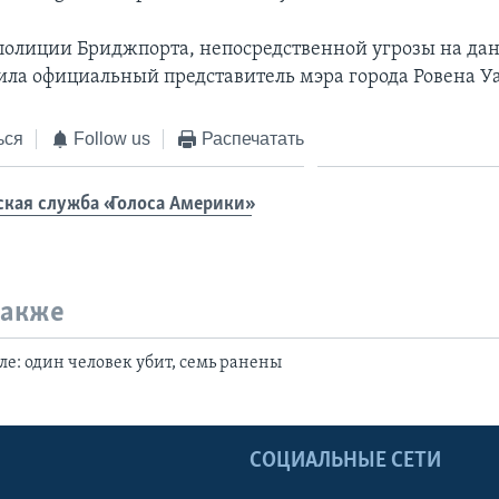
олиции Бриджпорта, непосредственной угрозы на д
щила официальный представитель мэра города Ровена Уа
ься
Follow us
Распечатать
ская служба «Голоса Америки»
также
ле: один человек убит, семь ранены
Ы
СОЦИАЛЬНЫЕ СЕТИ