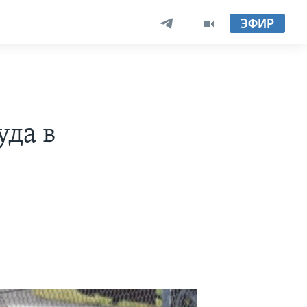
ЭФИР
уда в