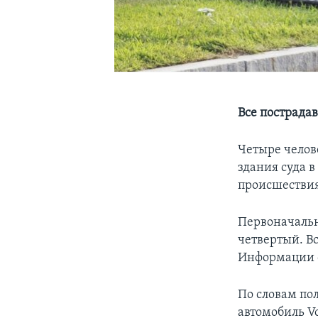
Все пострадав
Четыре челов
здания суда в
происшествия
Первоначальн
четвертый. В
Информации о
По словам по
автомобиль Vo