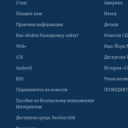
О нас
Америка
Пишите нам
Итоги
Правовая информация
Детали
Как обойти блокировку сайта?
Новости СШ
VOA+
Нью-Йорк 
iOS
Дискуссия 
Android
История «Г
RSS
Учим англ
Learning English
Подпишитесь на новости
ПОЗИЦИЯ 
Пособие по безопасному пользованию
СОЦИАЛЬНЫЕ СЕТИ
Интернетом
Доступная среда: Section 508