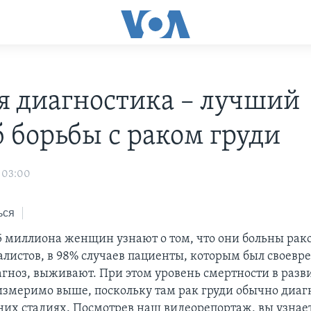
я диагностика – лучший
б борьбы с раком груди
 03:00
ься
,5 миллиона женщин узнают о том, что они больны рак
алистов, в 98% случаев пациенты, которым был своевр
агноз, выживают. При этом уровень смертности в раз
измеримо выше, поскольку там рак груди обычно диаг
них стадиях. Посмотрев наш видеорепортаж, вы узнает