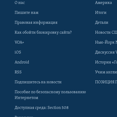
О нас
Америка
Пишите нам
Итоги
Правовая информация
Детали
Как обойти блокировку сайта?
Новости СШ
VOA+
Нью-Йорк 
iOS
Дискуссия 
Android
История «Г
RSS
Учим англ
Learning English
Подпишитесь на новости
ПОЗИЦИЯ 
Пособие по безопасному пользованию
СОЦИАЛЬНЫЕ СЕТИ
Интернетом
Доступная среда: Section 508