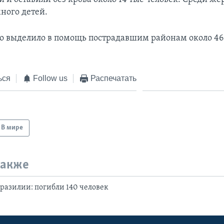
ного детей.
о выделило в помощь пострадавшим районам около 4
ься
Follow us
Распечатать
В мире
также
разилии: погибли 140 человек