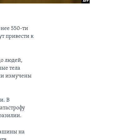
нее 550-ти
ут привести к
о людей,
ные тела
ели измучены
и. В
катастрофу
разилии.
машины на
ртв