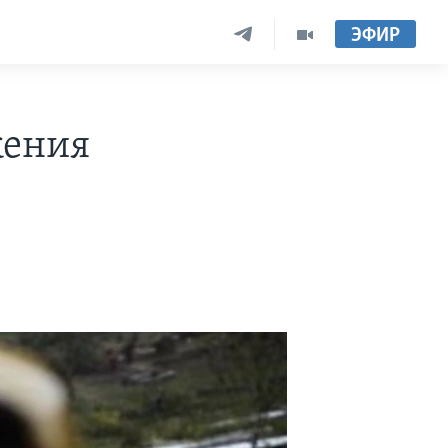
ЭФИР
жения