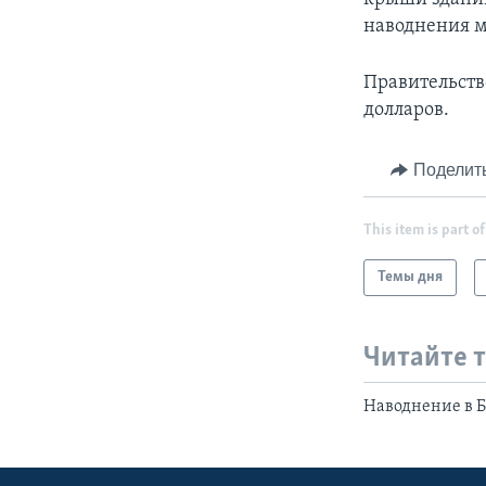
наводнения м
Правительств
долларов.
Поделит
This item is part of
Темы дня
Читайте 
Наводнение в Б