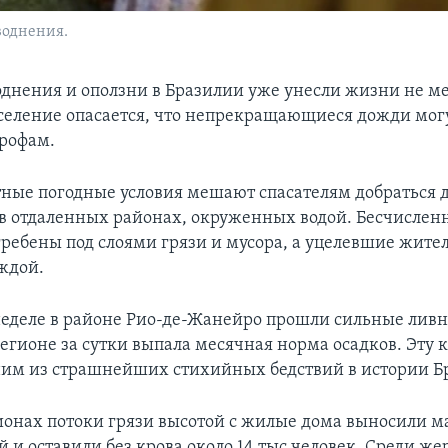
воднения.
днения и оползни в Бразилии уже унесли жизни не ме
аселение опасается, что непрекращающиеся дожди мог
рофам.
ные погодные условия мешают спасателям добраться д
в отдаленных районах, окруженных водой. Бесчислен
ребены под слоями грязи и мусора, а уцелевшие жит
ждой.
еделе в районе Рио-де-Жанейро прошли сильные ливн
регионе за сутки выпала месячная норма осадков. Эту 
им из страшнейших стихийных бедствий в истории Б
ионах потоки грязи высотой с жилые дома выносили 
 и оставили без крова около 14 тыс человек. Среди же