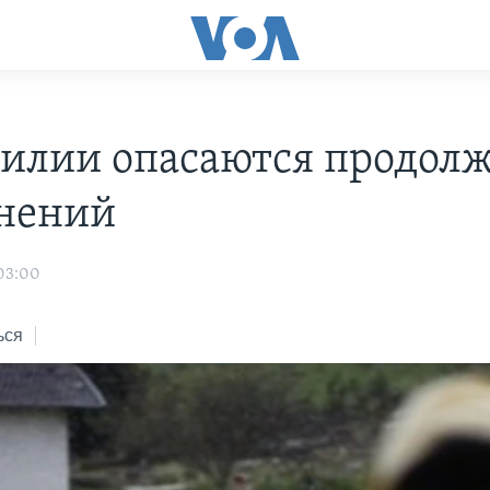
зилии опасаются продол
нений
 03:00
ься