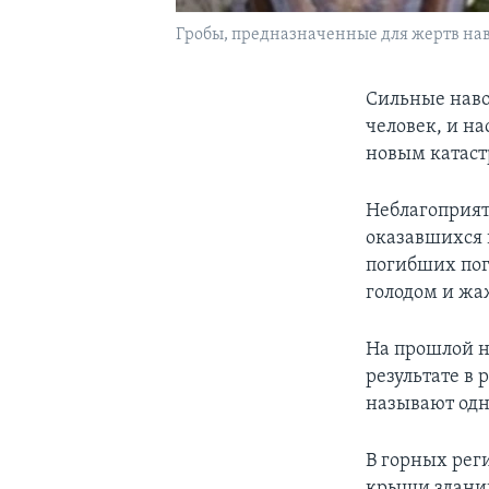
Гробы, предназначенные для жертв на
Сильные наво
человек, и н
новым катаст
Неблагоприят
оказавшихся 
погибших пог
голодом и жа
На прошлой н
результате в 
называют одн
В горных рег
крыши зданий