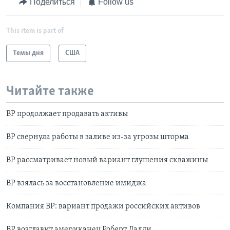
Поделиться
Follow us
This item is part of
Темы дня
США
Читайте также
ВР продолжает продавать активы
BP свернула работы в заливе из-за угрозы шторма
BP рассматривает новый вариант глушения скважины
BP взялась за восстановление имиджа
Компания BP: вариант продажи российских активов
ВР возглавит американец Роберт Дадли