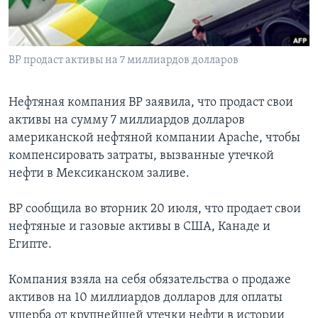
Learning English
BP продаст активы на 7 миллиардов долларов
СОЦИАЛЬНЫЕ СЕТИ
Нефтяная компания ВР заявила, что продаст свои
активы на сумму 7 миллиардов долларов
Языки
американской нефтяной компании Apache, чтобы
компенсировать затраты, вызванные утечкой
нефти в Мексиканском заливе.
ВР сообщила во вторник 20 июля, что продает свои
нефтяные и газовые активы в США, Канаде и
Египте.
Компания взяла на себя обязательства о продаже
активов на 10 миллиардов долларов для оплаты
ущерба от крупнейшей утечки нефти в истории