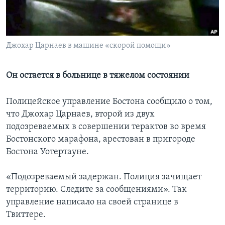
Learning English
СОЦИАЛЬНЫЕ СЕТИ
Джохар Царнаев в машине «скорой помощи»
Он остается в больнице в тяжелом состоянии
Языки
Полицейское управление Бостона сообщило о том,
что Джохар Царнаев, второй из двух
подозреваемых в совершении терактов во время
Бостонского марафона, арестован в пригороде
Бостона Уотертауне.
«Подозреваемый задержан. Полиция зачищает
территорию. Следите за сообщениями». Так
управление написало на своей странице в
Твиттере.