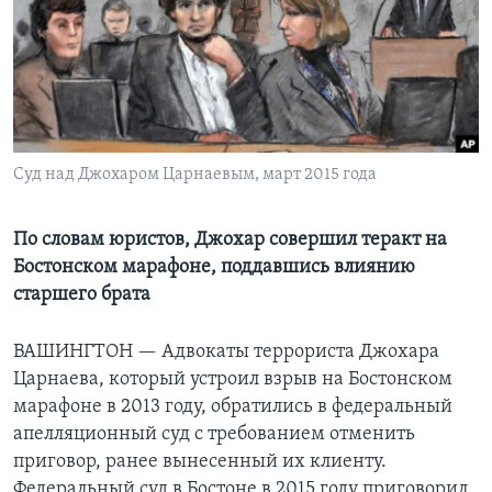
Learning English
СОЦИАЛЬНЫЕ СЕТИ
Суд над Джохаром Царнаевым, март 2015 года
Языки
По словам юристов, Джохар совершил теракт на
Бостонском марафоне, поддавшись влиянию
старшего брата
ВАШИНГТОН —
Адвокаты террориста Джохара
Царнаева, который устроил взрыв на Бостонском
марафоне в 2013 году, обратились в федеральный
апелляционный суд с требованием отменить
приговор, ранее вынесенный их клиенту.
Федеральный суд в Бостоне в 2015 году приговорил