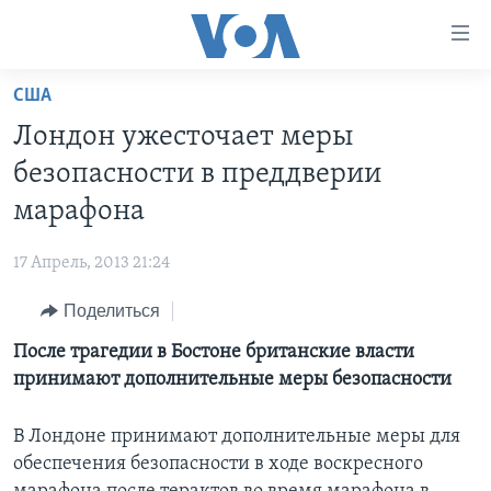
Линки
доступности
Перейти
США
на
ГЛАВНОЕ
Лондон ужесточает меры
основной
ПРОГРАММЫ
контент
безопасности в преддверии
ПРОЕКТЫ
Перейти
АМЕРИКА
марафона
к
ЭКСПЕРТИЗА
НОВОСТИ ЗА МИНУТУ
УЧИМ АНГЛИЙСКИЙ
основной
17 Апрель, 2013 21:24
ИНТЕРВЬЮ
ИТОГИ
НАША АМЕРИКАНСКАЯ ИСТОРИЯ
навигации
Перейти
Поделиться
ФАКТЫ ПРОТИВ ФЕЙКОВ
ПОЧЕМУ ЭТО ВАЖНО?
А КАК В АМЕРИКЕ?
в
После трагедии в Бостоне британские власти
ЗА СВОБОДУ ПРЕССЫ
ДИСКУССИЯ VOA
АРТЕФАКТЫ
поиск
принимают дополнительные меры безопасности
УЧИМ АНГЛИЙСКИЙ
ДЕТАЛИ
АМЕРИКАНСКИЕ ГОРОДКИ
ВИДЕО
НЬЮ-ЙОРК NEW YORK
ТЕСТЫ
В Лондоне принимают дополнительные меры для
обеспечения безопасности в ходе воскресного
ПОДПИСКА НА НОВОСТИ
АМЕРИКА. БОЛЬШОЕ ПУТЕШЕСТВИЕ