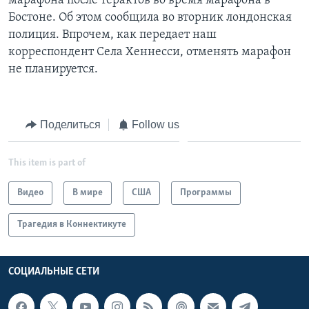
марафона после терактов во время марафона в
Бостоне. Об этом сообщила во вторник лондонская
Learning English
полиция. Впрочем, как передает наш
корреспондент Села Хеннесси, отменять марафон
СОЦИАЛЬНЫЕ СЕТИ
не планируется.
Поделиться
Follow us
Языки
This item is part of
Видео
В мире
США
Программы
Трагедия в Коннектикуте
СОЦИАЛЬНЫЕ СЕТИ