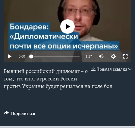
Learning English
No media source currently available
СОЦИАЛЬНЫЕ СЕТИ
Языки
0:00
1:17
Прямая ссылка
Бывший российский дипломат – о
том, что итог агрессии России
против Украины будет решаться на поле боя
Поделиться