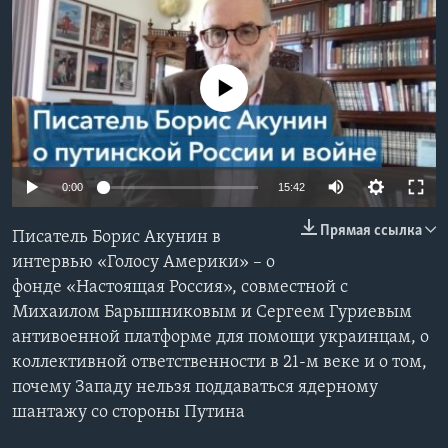
Learning English
No media source currently available
СОЦИАЛЬНЫЕ СЕТИ
Языки
0:00
15:42
Прямая ссылка
Писатель Борис Акунин в
интервью «Голосу Америки» – о
фонде «Настоящая Россия», совместной с
Михаилом Барышниковым и Сергеем Гуриевым
антивоенной платформе для помощи украинцам, о
коллективной ответственности в 21-м веке и о том,
почему Западу нельзя поддаваться ядерному
шантажу со стороны Путина