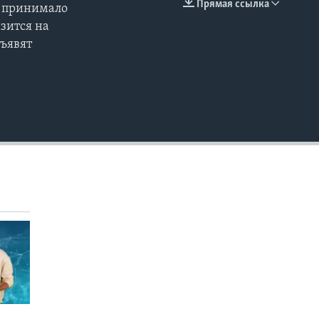
Прямая ссылка
е принимало
EMBED
азится на
дъявят