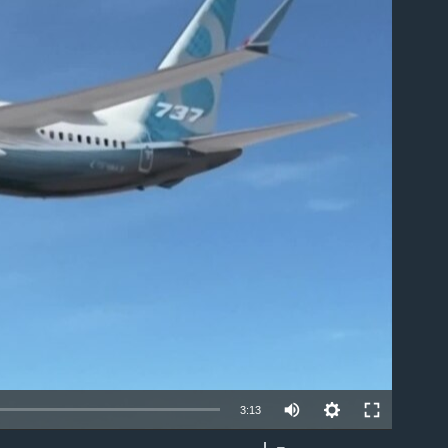
able
3:13