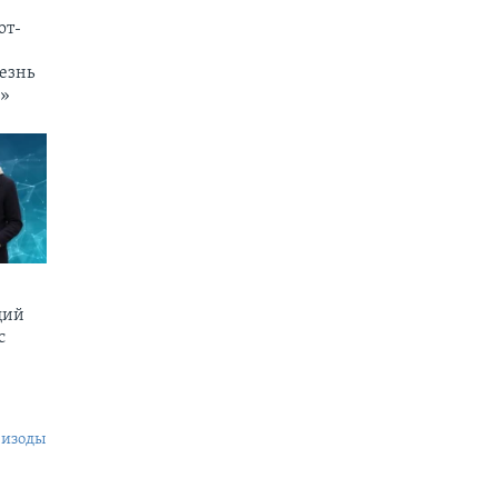
от-
езнь
и»
щий
c
пизоды