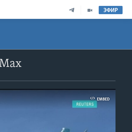
ЭФИР
 Max
EMBED