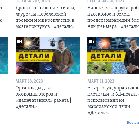
ОКТЯБРЬ 07, 2023
СЕНТЯБРЬ 30, 2023
кт
Дроны, спасающие жизни,
Бионическая рука, роб
лауреаты Нобелевской
насекомое и белок,
х
премии и микропластик в
предсказывающий бол
мозге грызунов | «Детали»
Альцгеймера | «Детал
МАРТ 18, 2023
МАРТ 11, 2023
Органоиды для
Ультразвук, управляю
биокомпьютеров и
клетками, и 3Д-печать 
«напечатанная» ракета |
использованием
«Детали»
марсианской пыли |
«Детали»
Все э