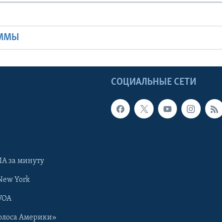
Ы
АММЫ
Ы
СОЦИАЛЬНЫЕ СЕТИ
А за минуту
New York
VOA
олоса Америки»