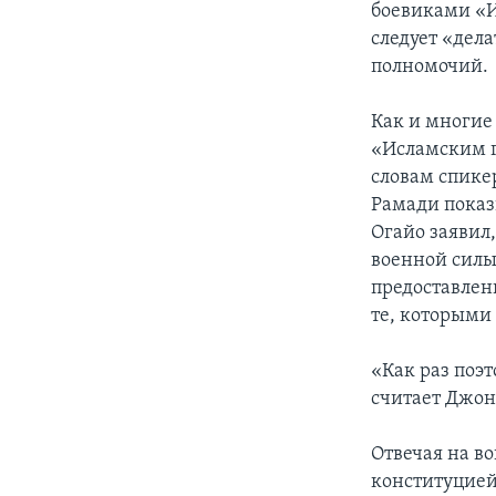
боевиками «Ис
следует «дел
полномочий.
Как и многие
«Исламским г
словам спике
Рамади показы
Огайо заявил
военной силы
предоставлен
те, которыми 
«Как раз поэт
считает Джон
Отвечая на во
конституцией 