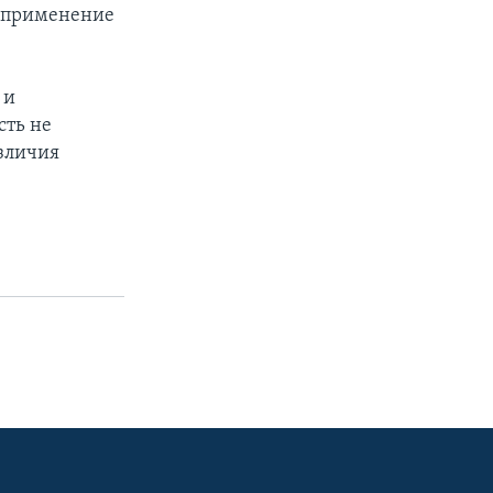
а применение
 и
сть не
азличия