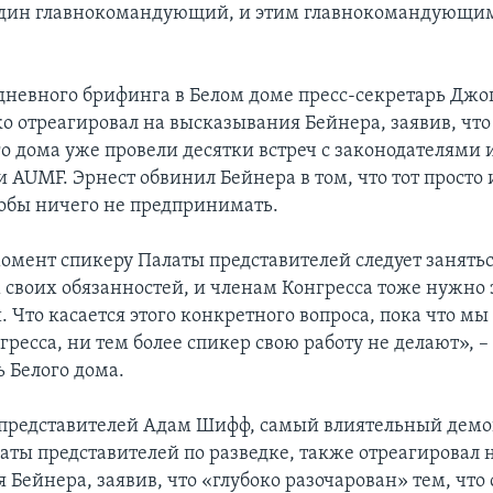
один главнокомандующий, и этим главнокомандующим
дневного брифинга в Белом доме пресс-секретарь Джо
ко отреагировал на высказывания Бейнера, заявив, что
го дома уже провели десятки встреч с законодателями 
 AUMF. Эрнест обвинил Бейнера в том, что тот просто
тобы ничего не предпринимать.
момент спикеру Палаты представителей следует занять
своих обязанностей, и членам Конгресса тоже нужно 
. Что касается этого конкретного вопроса, пока что мы
ресса, ни тем более спикер свою работу не делают», –
ь Белого дома.
представителей Адам Шифф, самый влиятельный демо
аты представителей по разведке, также отреагировал 
Бейнера, заявив, что «глубоко разочарован» тем, что