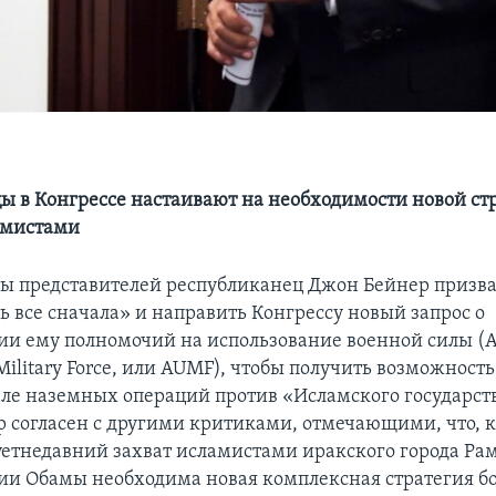
ы в Конгрессе настаивают на необходимости новой ст
амистами
ы представителей республиканец Джон Бейнер призва
ь все сначала» и направить Конгрессу новый запрос о
ии ему полномочий на использование военной силы (Au
f Military Force, или AUMF), чтобы получить возможность
але наземных операций против «Исламского государств
 согласен с другими критиками, отмечающими, что, 
уетнедавний захват исламистами иракского города Ра
и Обамы необходима новая комплексная стратегия бо