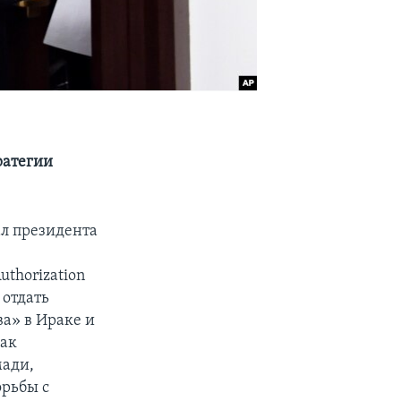
ратегии
л президента
thorization
 отдать
а» в Ираке и
как
мади,
рьбы с