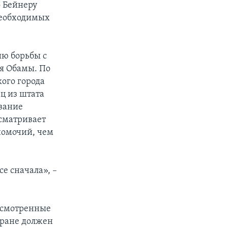
о Бейнеру
 необходимых
ию борьбы с
я Обамы. По
ого города
ец из штата
ование
усматривает
номочий, чем
се сначала», –
дусмотренные
стране должен