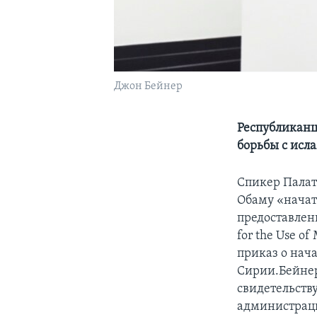
Джон Бейнер
Республиканц
борьбы с исл
Спикер Палат
Обаму «начат
предоставлен
for the Use o
приказ о нач
Сирии.Бейнер
свидетельств
администраци