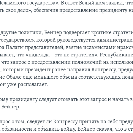
ламского государства». В ответ Белый дом заявил, чт
ать свое дело», обеспечив предоставление президенту
 другие политики, Бейнер подвергает критике стратег
осударством», которой руководствуется администраци
ра Палаты представителей, взятие исламистами иракск
вает, что «надежда – это не стратегия». Республикан
, что запрос о предоставлении полномочий на использ
, который президент ранее направил Конгрессу, пред
ие Обаме еще меньшего объема соответствующих пол
он уже располагает.
ому президенту следует отозвать этот запрос и начать в
 Бейнер.
прос о том, следует ли Конгрессу принять на себя пре
обязанности и объявить войну, Бейнер сказал, что в 