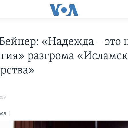
Бейнер: «Надежда – это 
егия» разгрома «Исламск
арства»
:39
ься