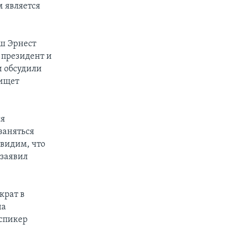
 является
ш Эрнест
 президент и
и обсудили
 ищет
ся
заняться
 видим, что
 заявил
крат в
на
 спикер