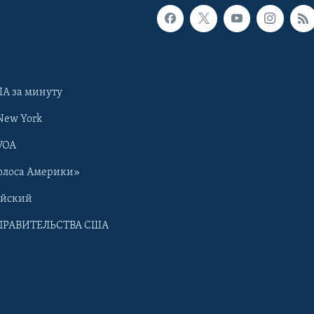
А за минуту
New York
VOA
олоса Америки»
ийский
ПРАВИТЕЛЬСТВА США