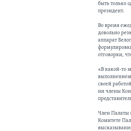
быть только 
президент.
Во время еже
довольно рез
аппарат Бело
формулировки
отговорки, ч
«В какой-то 
выполнением 
своей работой
ни члены Конг
представител
Член Палаты 
Комитете Пал
высказывания 