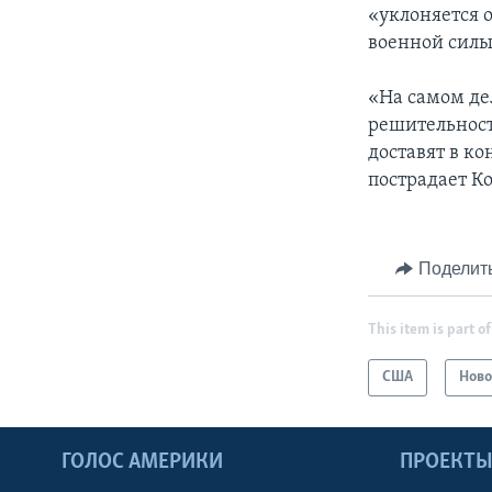
«уклоняется 
военной силы
«На самом дел
решительност
доставят в ко
пострадает К
Поделит
This item is part of
США
Ново
ГОЛОС АМЕРИКИ
ПРОЕКТ