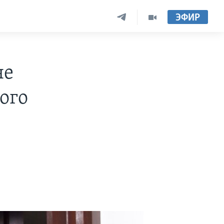
ЭФИР
не
ого