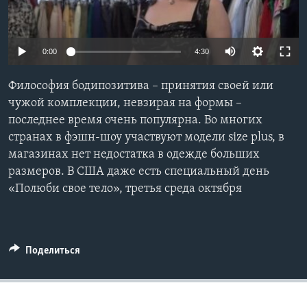
Learning English
0:00
4:30
СОЦИАЛЬНЫЕ СЕТИ
Философия бодипозитива – принятия своей или
чужой комплекции, невзирая на формы –
последнее время очень популярна. Во многих
Языки
странах в фэшн-шоу участвуют модели size plus, в
магазинах нет недостатка в одежде больших
размеров. В США даже есть специальный день
«Полюби свое тело», третья среда октября
Поделиться