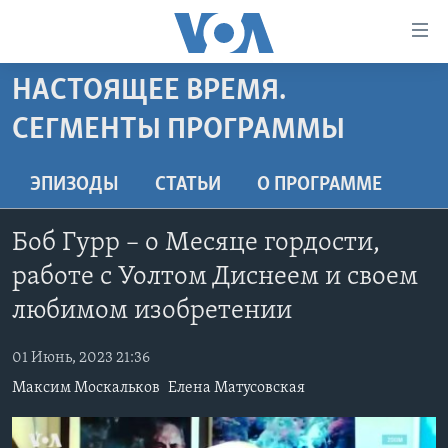
Линки
доступности
Перейти
НАСТОЯЩЕЕ ВРЕМЯ.
на
ГЛАВНОЕ
СЕГМЕНТЫ ПРОГРАММЫ
основной
ПРОГРАММЫ
контент
ПРОЕКТЫ
Перейти
АМЕРИКА
ЭПИЗОДЫ
СТАТЬИ
O ПРОГРАММЕ
к
ЭКСПЕРТИЗА
НОВОСТИ ЗА МИНУТУ
УЧИМ АНГЛИЙСКИЙ
основной
Боб Гурр – о Месяце гордости,
ИНТЕРВЬЮ
ИТОГИ
НАША АМЕРИКАНСКАЯ ИСТОРИЯ
навигации
работе с Уолтом Диснеем и своем
Перейти
ФАКТЫ ПРОТИВ ФЕЙКОВ
ПОЧЕМУ ЭТО ВАЖНО?
А КАК В АМЕРИКЕ?
в
любимом изобретении
ЗА СВОБОДУ ПРЕССЫ
ДИСКУССИЯ VOA
АРТЕФАКТЫ
поиск
УЧИМ АНГЛИЙСКИЙ
01 Июнь, 2023 21:36
ДЕТАЛИ
АМЕРИКАНСКИЕ ГОРОДКИ
Максим Москальков
Елена Матусовская
ВИДЕО
НЬЮ-ЙОРК NEW YORK
ТЕСТЫ
ПОДПИСКА НА НОВОСТИ
АМЕРИКА. БОЛЬШОЕ ПУТЕШЕСТВИЕ