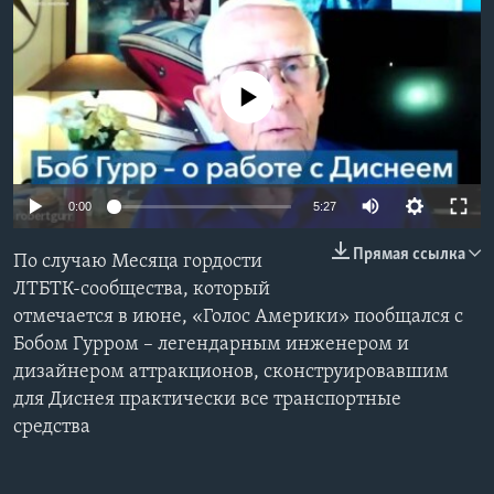
Learning English
No media source currently available
СОЦИАЛЬНЫЕ СЕТИ
Языки
0:00
5:27
Прямая ссылка
По случаю Месяца гордости
ЛТБТК-сообщества, который
отмечается в июне, «Голос Америки» пообщался с
Бобом Гурром – легендарным инженером и
дизайнером аттракционов, сконструировавшим
для Диснея практически все транспортные
средства