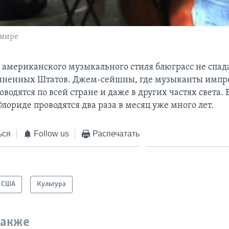
 мире
 американского музыкального стиля блюграсс не спад
диненных Штатов. Джем-сейшны, где музыканты импр
оводятся по всей стране и даже в других частях света.
лориде проводятся два раза в месяц уже много лет.
ься
Follow us
Распечатать
США
Культура
также