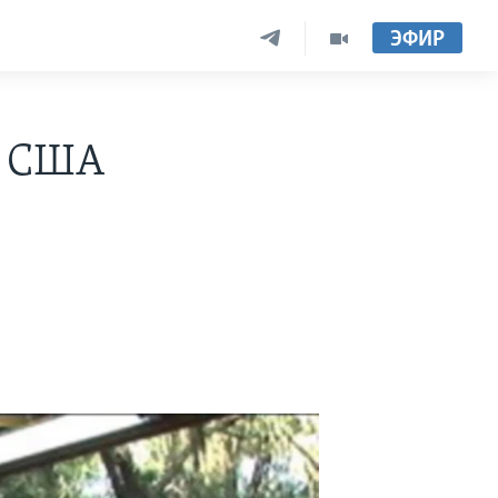
ЭФИР
в США