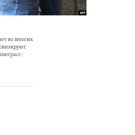
ает во многих
овизируют
 Блюграсс-