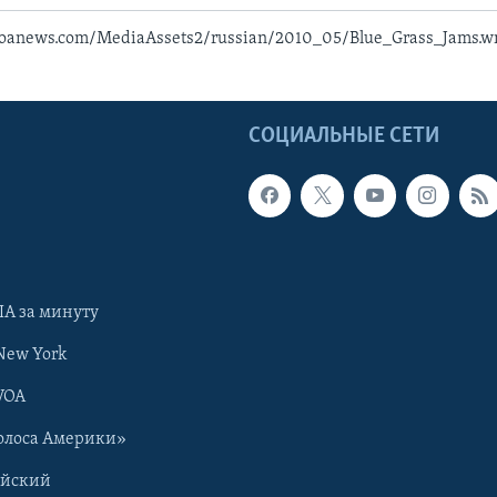
voanews.com/MediaAssets2/russian/2010_05/Blue_Grass_Jams.
Ы
СОЦИАЛЬНЫЕ СЕТИ
А за минуту
New York
VOA
олоса Америки»
ийский