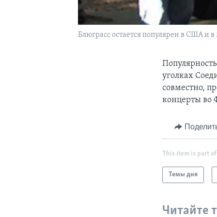
Блюграсс остается популярен в США и в
Популярность
уголках Сое
совместно, пр
концерты во Ф
Поделит
This item is part of
Темы дня
Читайте 