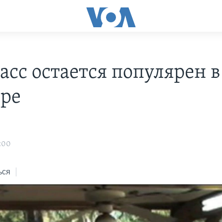
асс остается популярен 
ире
:00
ься