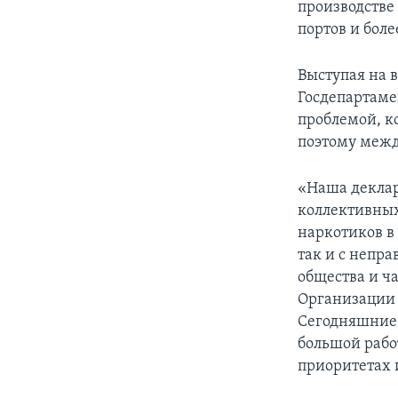
производстве
портов и бол
Выступая на 
Госдепартаме
проблемой, к
поэтому межд
«Наша деклара
коллективных
наркотиков в
так и с непр
общества и ч
Организации 
Сегодняшние 
большой рабо
приоритетах 