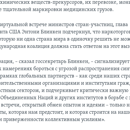
 химических веществ-прекурсоров, их перевозке, мон
ее тщательной маркировки медицинских грузов.
виртуальной встрече министров стран-участниц, глава
нта США Энтони Блинкен подчеркнул, что наркоторгов
оторую ни одна страна мира в одиночку решить не мо
ународная коалиция должна стать ответом на этот выз
ция, – сказал госсекретарь Блинкен, – сигнализирует
 намерениях бороться с угрозой распространения си
 рамках глобальных партнерств – как среди наших стр
авительственными организациями и институтами граж
астным сектором, и подчеркивает критически важную 
Объединенных Наций и других институтов в борьбе с э
встречи, открытый обмен опытом и идеями – только н
ты, которая нам предстоит, и которая строится на на
и приверженности коллективным усилиям».