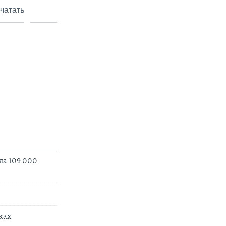
чатать
ла 109 000
ках