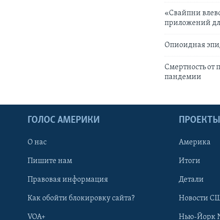
«Свайпни влево
приложений дл
Опиоидная эпи
Смертность от 
пандемии
ГОЛОС АМЕРИКИ
ПРОЕКТ
О нас
Америка
Пишите нам
Итоги
Правовая информация
Детали
Как обойти блокировку сайта?
Новости СШ
VOA+
Нью-Йорк 