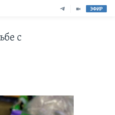
ЭФИР
ьбе с