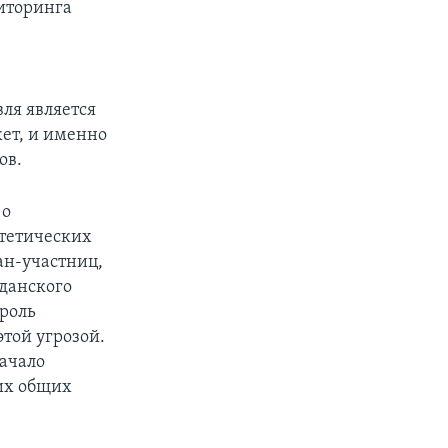
иторинга
ля является
жет, и именно
ов.
 о
нтетических
ан-участниц,
данского
роль
той угрозой.
ачало
ших общих