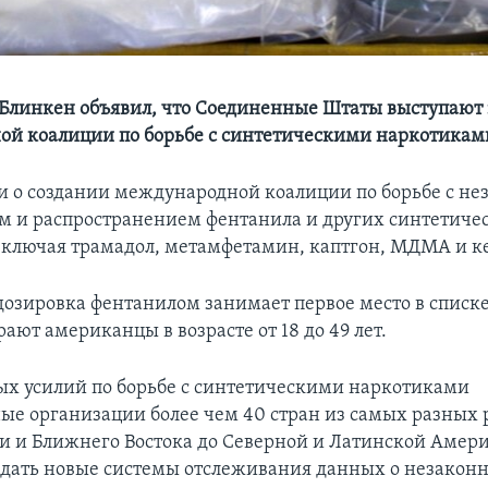
 Блинкен объявил, что Соединенные Штаты выступают 
й коалиции по борьбе с синтетическими наркотикам
 о создании международной коалиции по борьбе с н
м и распространением фентанила и других синтетиче
включая трамадол, метамфетамин, каптгон, МДМА и к
дозировка фентанилом занимает первое место в списке
ют американцы в возрасте от 18 до 49 лет.
ых усилий по борьбе с синтетическими наркотиками
е организации более чем 40 стран из самых разных 
ии и Ближнего Востока до Северной и Латинской Амери
дать новые системы отслеживания данных о незакон