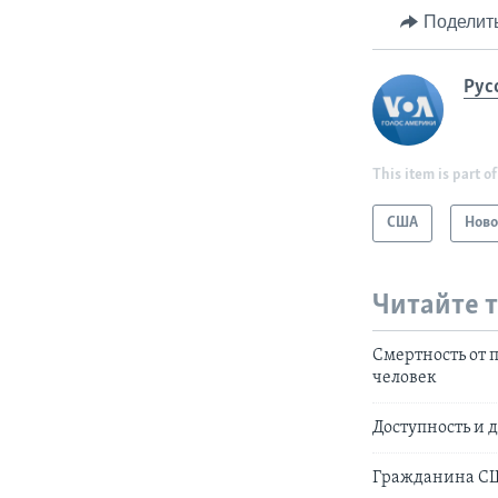
Поделит
Рус
This item is part of
США
Ново
Читайте 
Смертность от 
человек
Доступность и 
Гражданина США