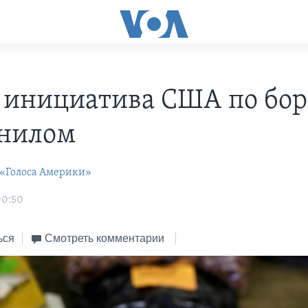
 инициатива США по бор
нилом
 «Голоса Америки»
00:50
ься
Смотреть комментарии