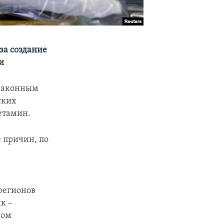
за создание
и
езаконным
ских
етамин.
 причин, по
регионов
к –
ном