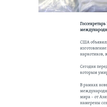
Госсекретарь
международно
США объявили
изготовление
наркотиков, 
Сегодня пере
которым умира
В рамках нов
международны
мира – от Аз
намерены соз