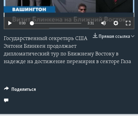
Learning English
0:00
3:31
СОЦИАЛЬНЫЕ СЕТИ
Прямая ссылка
Государственный секретарь США
Энтони Блинкен продолжает
дипломатический тур по Ближнему Востоку в
Языки
надежде на достижение перемирия в секторе Газа
Поделиться