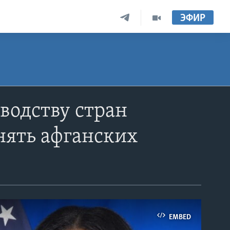
ЭФИР
водству стран
нять афганских
EMBED