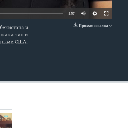
2:57
Прямая ссылка
збекистана и
EMBED
джикистан и
енными США,