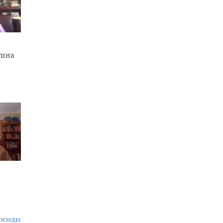
тина
пизоды