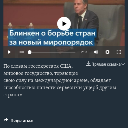
Learning English
No media source currently available
СОЦИАЛЬНЫЕ СЕТИ
Языки
0:00
2:37
Прямая ссылка
По словам госсекретаря США,
мировое государство, теряющее
свою силу на международной арене, обладает
способностью нанести серьезный ущерб другим
странам
Поделиться