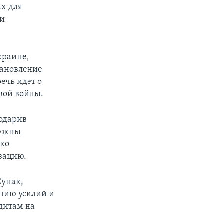
х для
ки
краине,
становление
ечь идет о
вой войны.
одарив
нужны
ько
зацию.
унак,
анию усилий и
дитам на