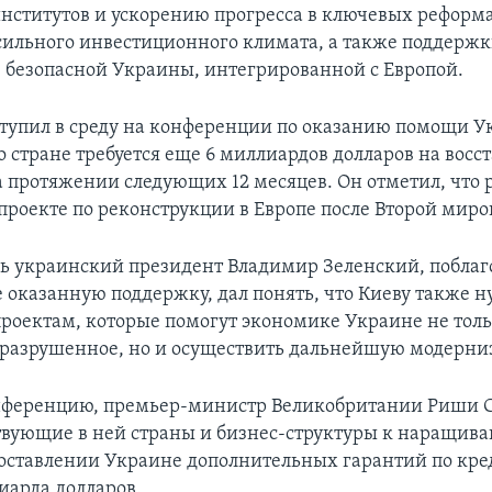
нститутов и ускорению прогресса в ключевых реформа
сильного инвестиционного климата, а также поддерж
 безопасной Украины, интегрированной с Европой.
упил в среду на конференции по оказанию помощи У
го стране требуется еще 6 миллиардов долларов на вос
 протяжении следующих 12 месяцев. Он отметил, что р
роекте по реконструкции в Европе после Второй миро
дь украинский президент Владимир Зеленский, поблаг
е оказанную поддержку, дал понять, что Киеву также 
проектам, которые помогут экономике Украине не тол
 разрушенное, но и осуществить дальнейшую модерни
нференцию, премьер-министр Великобритании Риши С
твующие в ней страны и бизнес-структуры к наращив
доставлении Украине дополнительных гарантий по кре
иарда долларов.