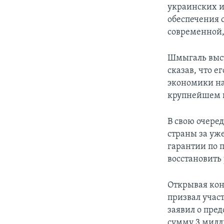
украинских и
обеспечения 
современной,
Шмыгаль выст
сказав, что е
экономики на
крупнейшем п
В свою очере
страны за уж
гарантии по 
восстановить
Открывая ко
призвал учас
заявил о пре
сумму 3 милл