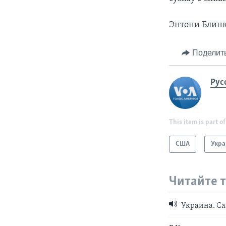
Энтони Блинк
Поделит
Рус
This item is part of
США
Укра
Читайте 
Украина. Са