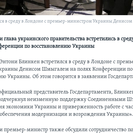
лся в среду в Лондоне с премьер-министром Украины Денисо
и глава украинского правительства встретились в сред
ференции по восстановлению Украины
 Энтони Блинкен встретился в среду в Лондоне с премь
краины Денисом Шмыгалем на полях Конференции по
ию Украины. Об этом говорится в заявлении Госдепарт
официальный представитель Госдепартамента, Блинкен
одчеркнул неизменную поддержку Соединенными Ш
ия экономики Украины и приверженность работе с ч
 обеспечения модернизации и возрождения Украины»
 и премьер-министр также обсудили сотрудничество п