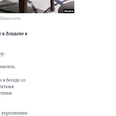
м Шмыгалем
у в Лондоне в
ер-
амента.
 в беседе со
татами
астным
.
о укреплению