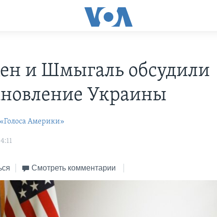
ен и Шмыгаль обсудили
ановление Украины
 «Голоса Америки»
4:11
ься
Смотреть комментарии