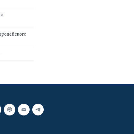
ля
Европейского
ы