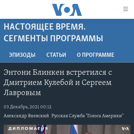
Линки
доступности
Перейти
НАСТОЯЩЕЕ ВРЕМЯ.
на
ГЛАВНОЕ
СЕГМЕНТЫ ПРОГРАММЫ
основной
ПРОГРАММЫ
контент
ПРОЕКТЫ
Перейти
АМЕРИКА
ЭПИЗОДЫ
СТАТЬИ
O ПРОГРАММЕ
к
ЭКСПЕРТИЗА
НОВОСТИ ЗА МИНУТУ
УЧИМ АНГЛИЙСКИЙ
основной
Энтони Блинкен встретился с
ИНТЕРВЬЮ
ИТОГИ
НАША АМЕРИКАНСКАЯ ИСТОРИЯ
навигации
Дмитрием Кулебой и Сергеем
Перейти
ФАКТЫ ПРОТИВ ФЕЙКОВ
ПОЧЕМУ ЭТО ВАЖНО?
А КАК В АМЕРИКЕ?
в
Лавровым
ЗА СВОБОДУ ПРЕССЫ
ДИСКУССИЯ VOA
АРТЕФАКТЫ
поиск
УЧИМ АНГЛИЙСКИЙ
03 Декабрь, 2021 00:12
ДЕТАЛИ
АМЕРИКАНСКИЕ ГОРОДКИ
Александр Яневский
Русская Служба "Голоса Америки"
ВИДЕО
НЬЮ-ЙОРК NEW YORK
ТЕСТЫ
ПОДПИСКА НА НОВОСТИ
АМЕРИКА. БОЛЬШОЕ ПУТЕШЕСТВИЕ