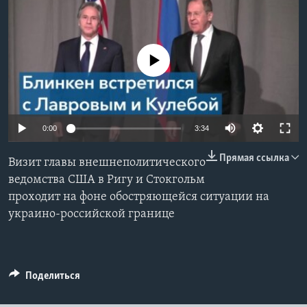
Learning English
No media source currently available
СОЦИАЛЬНЫЕ СЕТИ
Языки
0:00
3:34
Прямая ссылка
Визит главы внешнеполитического
ведомства США в Ригу и Стокгольм
проходит на фоне обостряющейся ситуации на
украино-российской границе
Поделиться