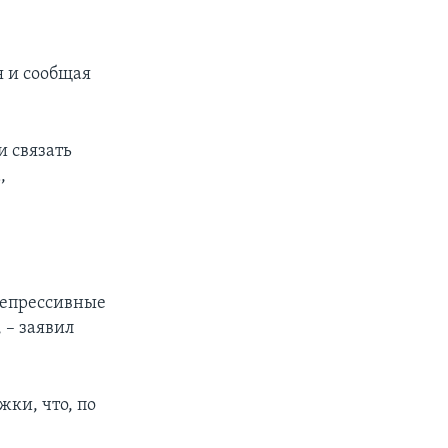
я и сообщая
и связать
,
репрессивные
 – заявил
ки, что, по