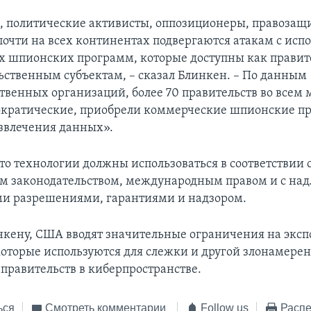
 политические активисты, оппозиционеры, правозащ
почти на всех континентах подвергаются атакам с исп
 шпионских программ, которые доступны как правите
ьственным субъектам, – сказал Блинкен. – По данным
твенных организаций, более 70 правительств во всем 
ократические, приобрели коммерческие шпионские п
звлечения данных».
то технологии должны использоваться в соответствии 
м законодательством, международным правом и с н
и разрешениями, гарантиями и надзором.
нкену, США вводят значительные ограничения на эксп
которые используются для слежки и другой злонамере
 правительств в киберпространстве.
ься
Смотреть комментарии
Follow us
Распе