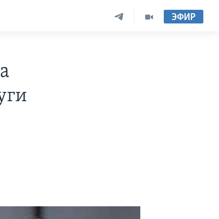
ЭФИР
а
уги