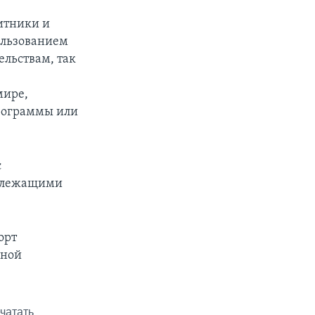
итники и
ользованием
льствам, так
мире,
рограммы или
с
адлежащими
орт
нной
чатать