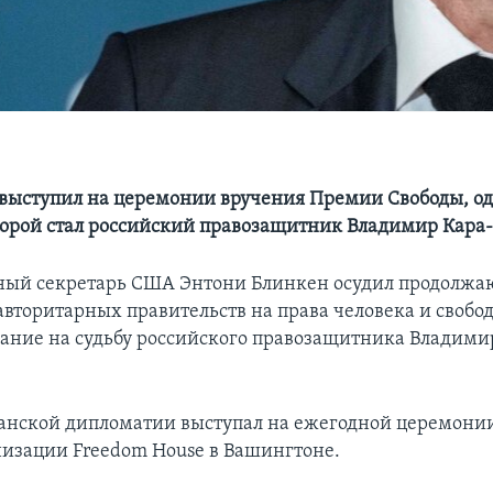
 выступил на церемонии вручения Премии Свободы, о
торой стал российский правозащитник Владимир Кара
ный секретарь США Энтони Блинкен осудил продолж
авторитарных правительств на права человека и свобод
ание на судьбу российского правозащитника Владими
анской дипломатии выступал на ежегодной церемони
изации Freedom House в Вашингтоне.