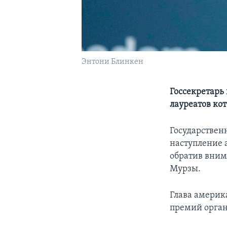
Энтони Блинкен
Госсекретарь
лауреатов ко
Государствен
наступление 
обратив вним
Мурзы.
Глава америк
премий орган