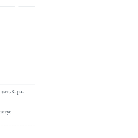
ащить Кара-
татус