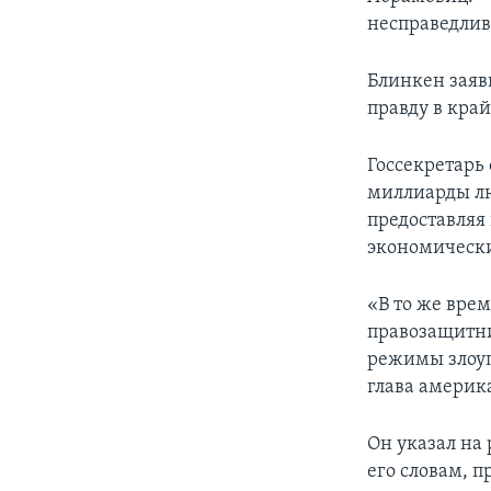
несправедлив
Блинкен заяв
правду в кра
Госсекретарь
миллиарды лю
предоставляя
экономическ
«В то же врем
правозащитни
режимы злоуп
глава америк
Он указал на
его словам, п