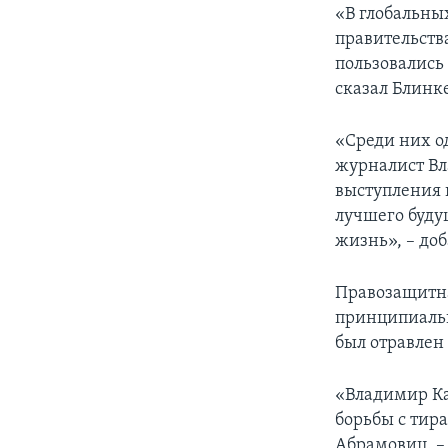
«В глобальны
правительства
пользовались
сказал Блинк
«Среди них о
журналист Вл
выступления 
лучшего буду
жизнь», – доб
Правозащитна
принципиаль
был отравлен
«Владимир Ка
борьбы с тир
Абрамовиц. –