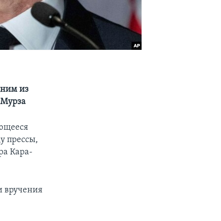
дним из
-Мурза
ающееся
у прессы,
ра Кара-
и вручения