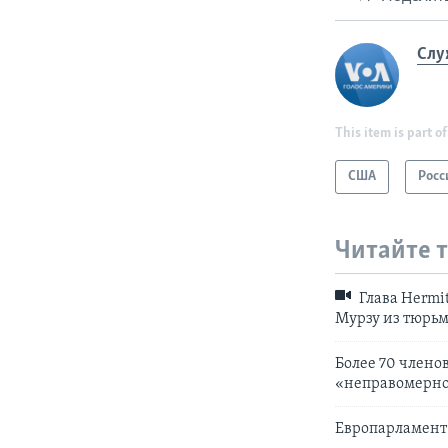
Слу
This item is part of
США
Росс
Читайте 
Глава Hermit
Мурзу из тюрь
Более 70 члено
«неправомерно
Европарламент