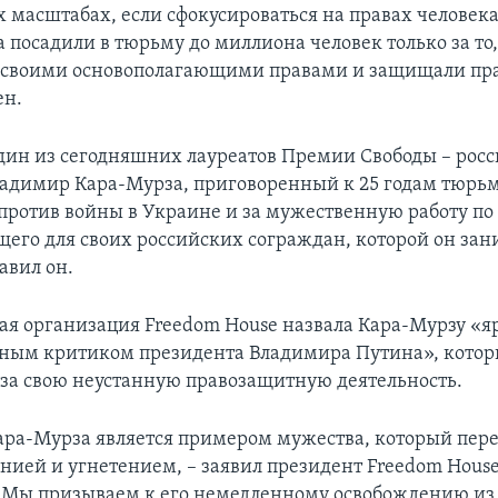
х масштабах, если сфокусироваться на правах человека
 посадили в тюрьму до миллиона человек только за то,
 своими основополагающими правами и защищали прав
ен.
дин из сегодняшних лауреатов Премии Свободы – рос
адимир Кара-Мурза, приговоренный к 25 годам тюрь
против войны в Украине и за мужественную работу п
щего для своих российских сограждан, которой он зан
авил он.
я организация Freedom House назвала Кара-Мурзу «я
ным критиком президента Владимира Путина», кото
 за свою неустанную правозащитную деятельность.
ра-Мурза является примером мужества, который пер
анией и угнетением, – заявил президент Freedom Hous
 Мы призываем к его немедленному освобождению из