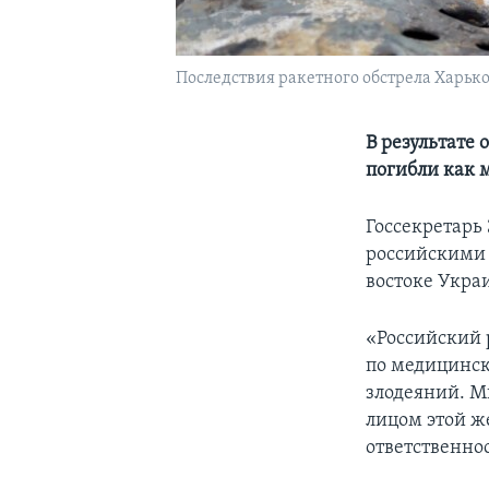
Последствия ракетного обстрела Харько
В результате
погибли как 
Госсекретарь
российскими 
востоке Укра
«Российский 
по медицинск
злодеяний. М
лицом этой же
ответственнос