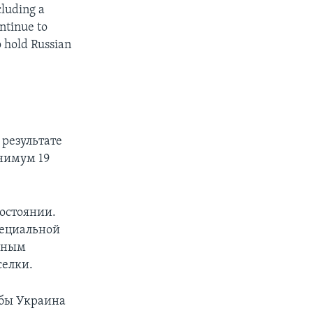
cluding a
ontinue to
o hold Russian
 результате
инимум 19
состоянии.
пециальной
ирным
селки.
обы Украина