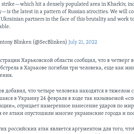
le strike—which hit a densely populated area in Kharkiv, in
y—is the latest in a pattern of Russian atrocities. We will c
 Ukrainian partners in the face of this brutality and work t
able.
ntony Blinken (@SecBlinken)
July 21, 2022
трации Харьковской области сообщил, что в четверг в
обстрела в Харькове погибли три человека, еще как м
ения.
в добавил, что четыре человека находятся в тяжелом 
гшаяся в Украину 24 февраля в ходе так называемой «с
ации», отрицает намеренное нанесение ударов по м
я ее атаки опустошили многие украинские города и по
тих российских атак является аргументом для того, чт