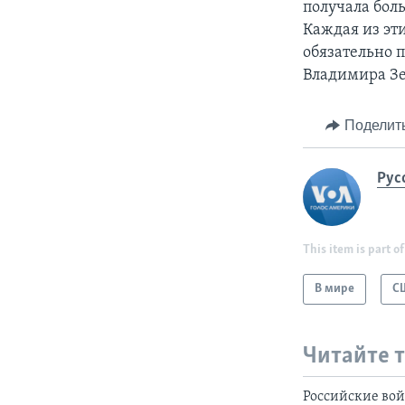
получала бол
Каждая из эти
обязательно 
Владимира Зе
Поделит
Рус
This item is part of
В мире
С
Читайте 
Российские вой