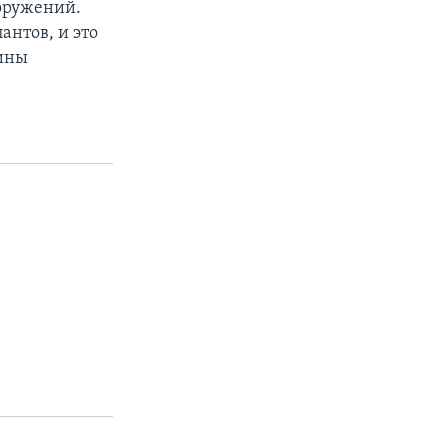
оружений.
антов, и это
аины