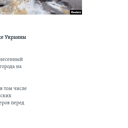
оке Украины
анесенный
города на
в том числе
йских
еров перед