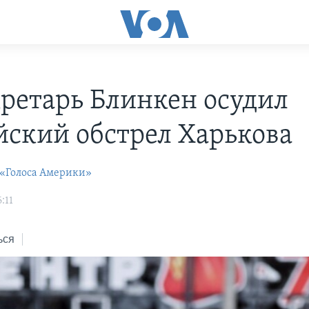
кретарь Блинкен осудил
йский обстрел Харькова
 «Голоса Америки»
:11
ься