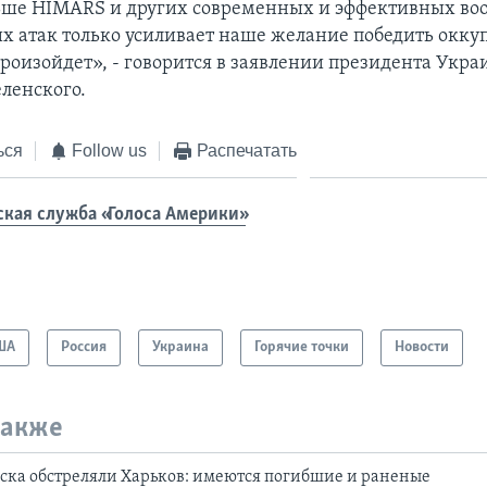
ьше HIMARS и других современных и эффективных во
х атак только усиливает наше желание победить оккуп
произойдет», - говорится в заявлении президента Укр
ленского.
ься
Follow us
Распечатать
ская служба «Голоса Америки»
ША
Россия
Украина
Горячие точки
Новости
также
ска обстреляли Харьков: имеются погибшие и раненые