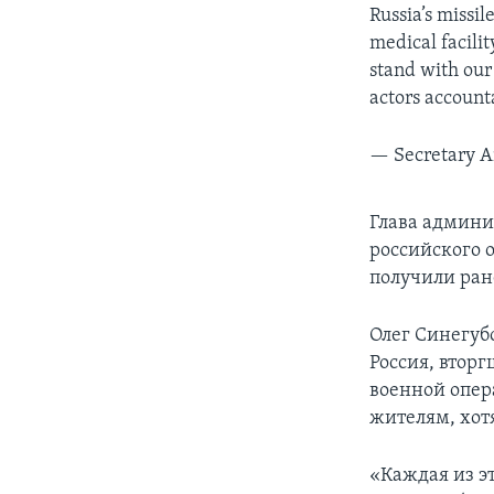
Russia’s missi
medical facilit
stand with our
actors account
— Secretary A
Глава админис
российского 
получили ран
Олег Синегубо
Россия, втор
военной опер
жителям, хот
«Каждая из э