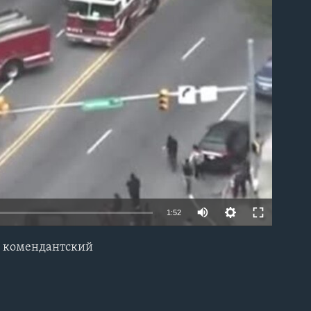
able
1:52
е комендантский
EMBED