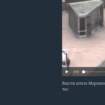
0:00
Власти штата Мэрилен
час