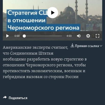
Learning English
No media source currently available
СОЦИАЛЬНЫЕ СЕТИ
0:00
4:03
Языки
Прямая ссылка
Американские эксперты считают,
что Соединенным Штатам
необходимо разработать новую стратегию в
отношении Черноморского региона, чтобы
противостоять экономическим, военным и
гибридным вызовам со стороны России
Поделиться