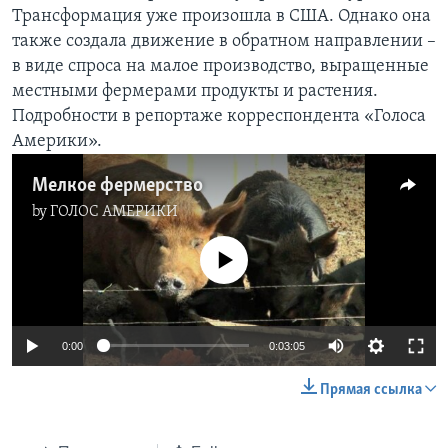
Трансформация уже произошла в США. Однако она
Learning English
также создала движение в обратном направлении –
в виде спроса на малое производство, выращенные
СОЦИАЛЬНЫЕ СЕТИ
местными фермерами продукты и растения.
Подробности в репортаже корреспондента «Голоса
Америки».
Языки
Мелкое фермерство
by
ГОЛОС АМЕРИКИ
No media source currently available
0:00
0:03:05
Прямая ссылка