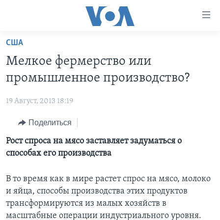
Линки
доступности
Перейти
США
на
ГЛАВНОЕ
Мелкое фермерство или
основной
ПРОГРАММЫ
контент
промышленное производство?
ПРОЕКТЫ
Перейти
АМЕРИКА
к
19 Август, 2013 18:19
ЭКСПЕРТИЗА
НОВОСТИ ЗА МИНУТУ
УЧИМ АНГЛИЙСКИЙ
основной
Поделиться
ИНТЕРВЬЮ
ИТОГИ
НАША АМЕРИКАНСКАЯ ИСТОРИЯ
навигации
Перейти
ФАКТЫ ПРОТИВ ФЕЙКОВ
Рост спроса на мясо заставляет задуматься о
ПОЧЕМУ ЭТО ВАЖНО?
А КАК В АМЕРИКЕ?
в
способах его производства
ЗА СВОБОДУ ПРЕССЫ
ДИСКУССИЯ VOA
АРТЕФАКТЫ
поиск
УЧИМ АНГЛИЙСКИЙ
ДЕТАЛИ
АМЕРИКАНСКИЕ ГОРОДКИ
В то время как в мире растет спрос на мясо, молоко
и яйца, способы производства этих продуктов
ВИДЕО
НЬЮ-ЙОРК NEW YORK
ТЕСТЫ
трансформируются из малых хозяйств в
ПОДПИСКА НА НОВОСТИ
АМЕРИКА. БОЛЬШОЕ ПУТЕШЕСТВИЕ
масштабные операции индустриального уровня.