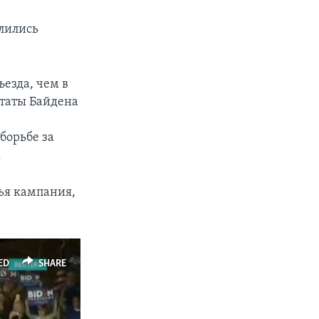
елились
ъезда, чем в
ьтаты Байдена
борьбе за
.
ья кампания,
ED
SHARE