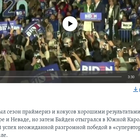
No media source currently available
3:30
EMBED
ыл сезон праймериз и кокусов хорошими результатами
 и Неваде, но затем Байден отыгрался в Южной Каро
й успех неожиданной разгромной победой в «супервто
ле.