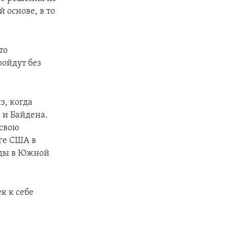
основе, в то
то
ойдут без
з, когда
 и Байдена.
 свою
ге США в
еды в Южной
к к себе