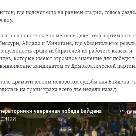
гтон, где подсчет еще на ранней стадии, голоса разд
овну.
тах на кон поставлено меньше делегатов партийного с
иссури, Айдахо и Мичигане, где убедительные резул
популярность среди избирателей из рабочего класса и
цев, которые имеют огромное значение для победы в 
выдвижение кандидатом от Демократической партии
стало драматическим поворотом судьбы для Байдена, ч
одилась на грани краха всего две недели назад.
первторник»: уверенная победа Байдена
EMB
МЕРИКИ