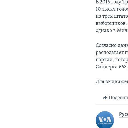
В 2016 году Т
10 тысяч гол
из трех штат
выборщиков, п
однако в Ми
Согласно дан
располагает 
партии, кото
Сандерса 663 
Для выдвижен
Поделит
Рус