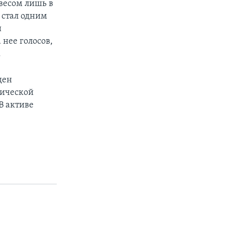
евесом лишь в
 стал одним
и
 нее голосов,
.
ден
тической
В активе