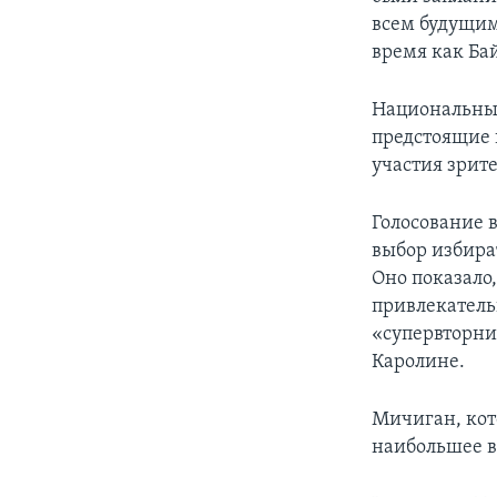
всем будущим
время как Ба
Национальный
предстоящие 
участия зрит
Голосование 
выбор избират
Оно показало,
привлекатель
«супервторни
Каролине.
Мичиган, кото
наибольшее в