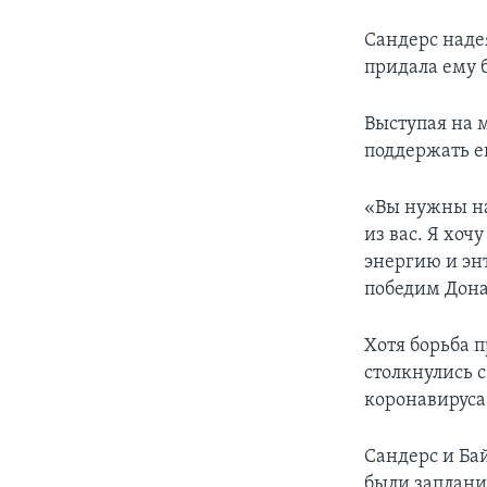
Сандерс надея
придала ему 
Выступая на 
поддержать е
«Вы нужны на
из вас. Я хоч
энергию и энт
победим Дона
Хотя борьба 
столкнулись 
коронавируса
Сандерс и Ба
были заплани