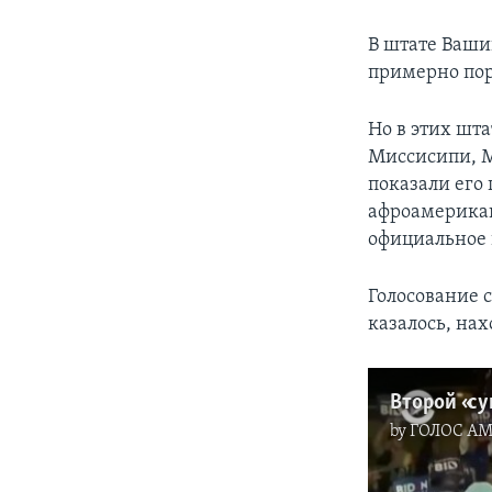
В штате Вашин
примерно пор
Но в этих шта
Миссисипи, М
показали его 
афроамерикан
официальное 
Голосование 
казалось, нах
Второй «су
by
ГОЛОС А