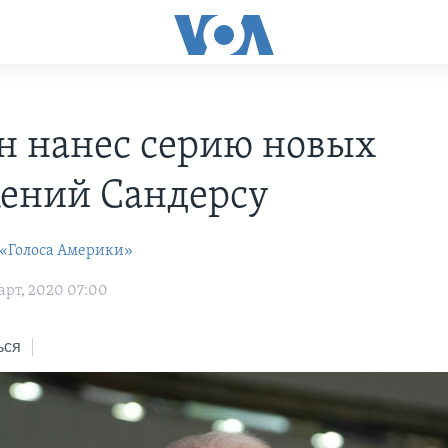
н нанес серию новых
ений Сандерсу
 «Голоса Америки»
арт, 2020 07:00
ься