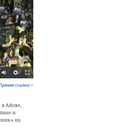
Прямая ссылка
SHARE
 в Айове,
лине и
рник» на