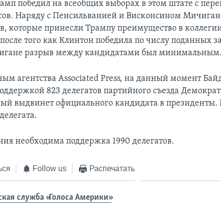
рамп победил на всеобщих выборах в этом штате с пер
осов. Наряду с Пенсильванией и Висконсином Мичиган
ов, которые принесли Трампу преимущество в коллеги
осле того как Клинтон победила по числу поданных за
чигане разрыв между кандидатами был минимальным
ным агентства Associated Press, на данный момент Бай
поддержкой 823 делегатов партийного съезда Демокра
рый выдвинет официального кандидата в президенты. 
делегата.
ия необходима поддержка 1990 делегатов.
ься
Follow us
Распечатать
ская служба «Голоса Америки»