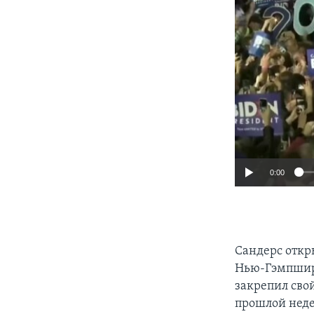
0:00
Сандерс откр
Нью-Гэмпшире
закрепил сво
прошлой неде