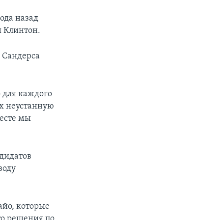
года назад
px
width
и Клинтон.
 Сандерса
 для каждого
их неустанную
месте мы
ндидатов
воду
айо, которые
то решения по