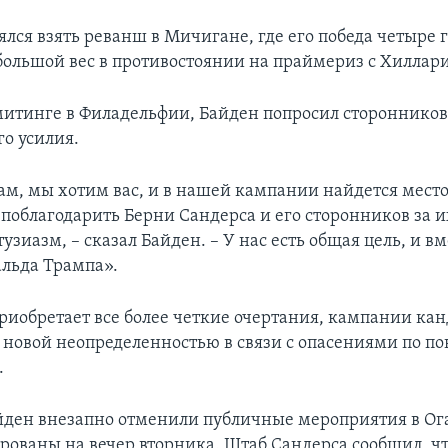
лся взять реванш в Мичигане, где его победа четыре 
большой вес в противостоянии на праймериз с Хиллар
митинге в Филадельфии, Байден попросил сторонников
го усилия.
м, мы хотим вас, и в нашей кампании найдется место
у поблагодарить Берни Сандерса и его сторонников за 
узиазм, – сказал Байден. – У нас есть общая цель, и в
льда Трампа».
приобретает все более четкие очертания, кампании ка
с новой неопределенностью в связи с опасениями по по
.
йден внезапно отменили публичные мероприятия в Ог
рованы на вечер вторника. Штаб Сандерса сообщил, ч