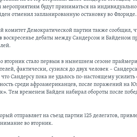
 мероприятиям будут приниматься на индивидуальной 
йден отменил запланированную остановку во Флориде.
 комитет Демократической партии также сообщил, ч
в воскресенье дебаты между Сандерсом и Байденом пр
елей.
во вторник стало первым в нынешнем сезоне праймери
елей, фактически, сузился до двух человек – Сандерса
 что Сандерсу пока не удалось по-настоящему усилить
ность среди афроамериканцев, после поражений на Ю
к». Тем временем Байден набирал обороты после поб
рый отправляет на съезд партии 125 делегатов, привле
нимание во вторник.