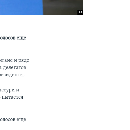
голосов еще
гане и ряде
а делегатов
резиденты.
иссури и
 пытается
голосов еще