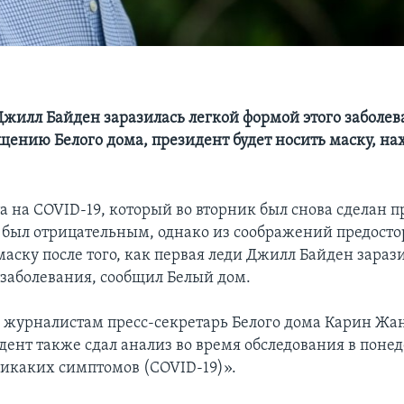
)
Джилл Байден заразилась легкой формой этого заболева
щению Белого дома, президент будет носить маску, нах
та на COVID-19, который во вторник был снова сделан 
 был отрицательным, однако из соображений предост
маску после того, как первая леди Джилл Байден зараз
 заболевания, сообщил Белый дом.
 журналистам пресс-секретарь Белого дома Карин Жан
дент также сдал анализ во время обследования в поне
икаких симптомов (COVID-19)».