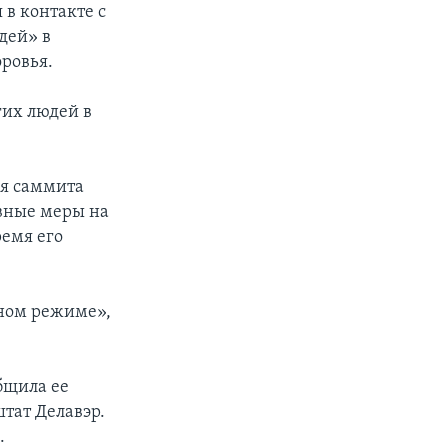
 в контакте с
дей» в
ровья.
гих людей в
мя саммита
ивные меры на
ремя его
чном режиме»,
бщила ее
штат Делавэр.
.