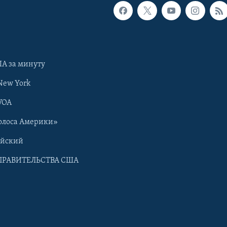
А за минуту
New York
VOA
олоса Америки»
ийский
ПРАВИТЕЛЬСТВА США