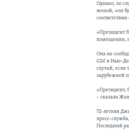
Однако, по сл
женой, «он б
соответствии
«Президент бу
помещении, а
Она не сообщ
G20 в Нью-Де
случай, если 
зарубежной п
«Президент, 
– сказала Жа
72-летняя Дж
пресс-служба,
Последний ра