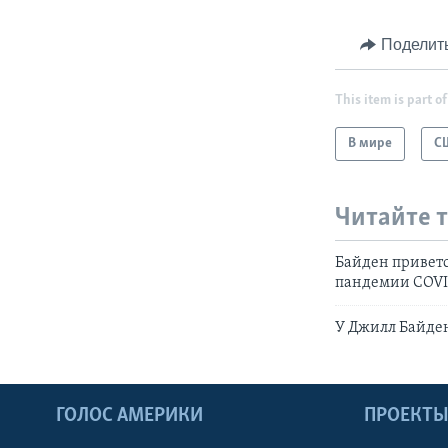
Поделит
This item is part of
В мире
С
Читайте 
Байден привет
пандемии COVI
У Джилл Байде
ГОЛОС АМЕРИКИ
ПРОЕКТ