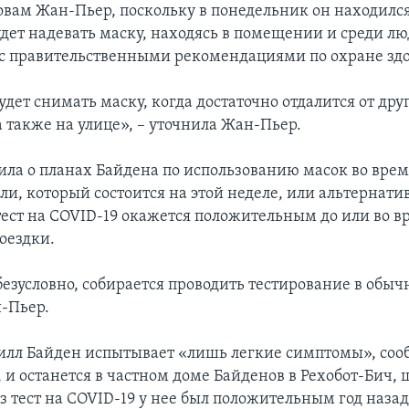
овам Жан-Пьер, поскольку в понедельник он находился
удет надевать маску, находясь в помещении и среди лю
 с правительственными рекомендациями по охране здо
дет снимать маску, когда достаточно отдалится от дру
 также на улице», – уточнила Жан-Пьер.
ила о планах Байдена по использованию масок во вре
ли, который состоится на этой неделе, или альтернат
тест на COVID-19 окажется положительным до или во в
оездки.
безусловно, собирается проводить тестирование в обы
н-Пьер.
илл Байден испытывает «лишь легкие симптомы», соо
 и останется в частном доме Байденов в Рехобот-Бич, 
з тест на COVID-19 у нее был положительным год назад