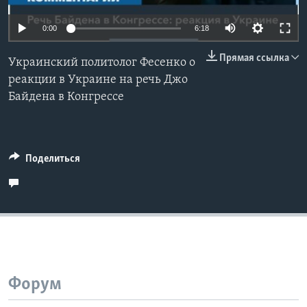
Learning English
0:00
6:18
Прямая ссылка
СОЦИАЛЬНЫЕ СЕТИ
Украинский политолог Фесенко о
реакции в Украине на речь Джо
Байдена в Конгрессе
Языки
Поделиться
Форум